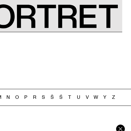
M
N
O
P
R
S
Š
Ś
T
U
V
W
Y
Z