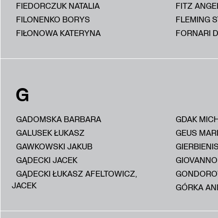
FIEDORCZUK NATALIA
FITZ ANGE
FILONENKO BORYS
FLEMING 
FIŁONOWA KATERYNA
FORNARI D
G
GADOMSKA BARBARA
GDAK MIC
GALUSEK ŁUKASZ
GEUS MAR
GAWKOWSKI JAKUB
GIERBIENI
GĄDECKI JACEK
GIOVANNON
GĄDECKI ŁUKASZ AFELTOWICZ,
GONDORO
JACEK
GÓRKA AN