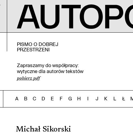
PISMO O DOBREJ
PRZESTRZENI
Zapraszamy do współpracy:
wytyczne dla autorów tekstów
pobierz pdf
A
B
C
D
E
F
G
H
I
J
K
L
Ł
Michał Sikorski