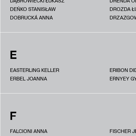
DĄBROWIECKI ŁUKASZ
DRENDA O
DEŃKO STANISŁAW
DROZDA Ł
DOBRUCKÁ ANNA
DRZAZGOW
E
EASTERLING KELLER
ERIBON DI
ERBEL JOANNA
ERNYEY G
F
FALCIONI ANNA
FISCHER J