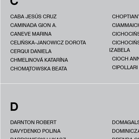
C
CABA JESÚS CRUZ
CHOPTIAN
CAMINADA GION A.
CIAMMAIC
CANEVE MARINA
CICHOCIŃS
CELIŃSKA-JANOWICZ DOROTA
CICHOCIŃ
IZABELA
CERQUI DANIELA
CIOCH AN
CHMELINOVÁ KATARÍNA
CIPOLLARI
CHOMĄTOWSKA BEATA
D
DARNTON ROBERT
DOMAGALS
DAVYDENKO POLINA
DOMINICZ