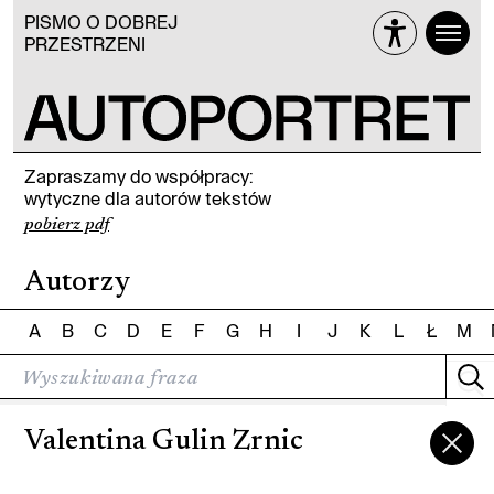
PISMO O DOBREJ
PRZESTRZENI
Zapraszamy do współpracy:
wytyczne dla autorów tekstów
pobierz pdf
Autorzy
A
B
C
D
E
F
G
H
I
J
K
L
Ł
M
Valentina Gulin Zrnic