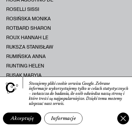
ROSELLI SISSI
ROSIŃSKA MONIKA
ROTBARD SHARON
ROUX HANNAH LE
RUKSZA STANISŁAW
RUMIŃSKA ANNA
RUNTING HELEN
RUSAK MARYIA
RUSECKA KATERYNA
Stosujemy pliki cookie serwisu Google.
Zebrane
informacje wyko­rzystujemy tylko w celach statys­tycznych
RUTKOWSKI ROMAN
– zwłaszcza do badania, ile osób odwiedza naszą stronę
i
które treści są najpopularniejsze.
Dzięki temu możemy
RYBICKA ELŻBIETA
ulepszać nasz serwis.
RYŚ RAJMUND
Akceptuję
Informacje
S