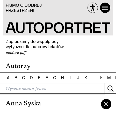
PISMO O DOBREJ
PRZESTRZENI
Zapraszamy do współpracy:
wytyczne dla autorów tekstów
pobierz pdf
Autorzy
A
B
C
D
E
F
G
H
I
J
K
L
Ł
M
Anna Syska