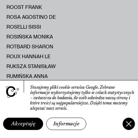
ROOST FRANK
ROSA AGOSTINO DE
ROSELLI SISSI
ROSIŃSKA MONIKA
ROTBARD SHARON
ROUX HANNAH LE
RUKSZA STANISŁAW
RUMIŃSKA ANNA
RUNTING HELEN
Stosujemy pliki cookie serwisu Google.
Zebrane
informacje wyko­rzystujemy tylko w celach statys­tycznych
RUSAK MARYIA
– zwłaszcza do badania, ile osób odwiedza naszą stronę
i
które treści są najpopularniejsze.
Dzięki temu możemy
RUSECKA KATERYNA
ulepszać nasz serwis.
RUTKOWSKI ROMAN
Akceptuję
Informacje
RYBICKA ELŻBIETA
RYŚ RAJMUND