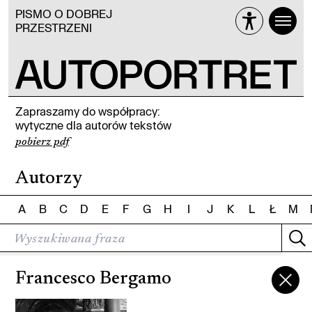
PISMO O DOBREJ
PRZESTRZENI
Zapraszamy do współpracy:
wytyczne dla autorów tekstów
pobierz pdf
Autorzy
A
B
C
D
E
F
G
H
I
J
K
L
Ł
M
Francesco Bergamo