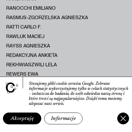
RANOCCHI EMILIANO
RASMUS-ZGORZELSKA AGNIESZKA
RATTI CARLO F.
RAWLUK MACIEJ
RAYSS AGNIESZKA
REDAKCYJNA ANKIETA
REKHWIASZWILI LELA
REWERS EWA
RITOÓK PÁL
Stosujemy pliki cookie serwisu Google.
Zebrane
informacje wyko­rzystujemy tylko w celach statys­tycznych
RITTER KATHARINA
– zwłaszcza do badania, ile osób odwiedza naszą stronę
i
które treści są najpopularniejsze.
Dzięki temu możemy
RODAK MACIEJ
ulepszać nasz serwis.
ROLEČEK ALEŠ
Akceptuję
Informacje
ROMANIUK MICHAŁ
ROOST FRANK