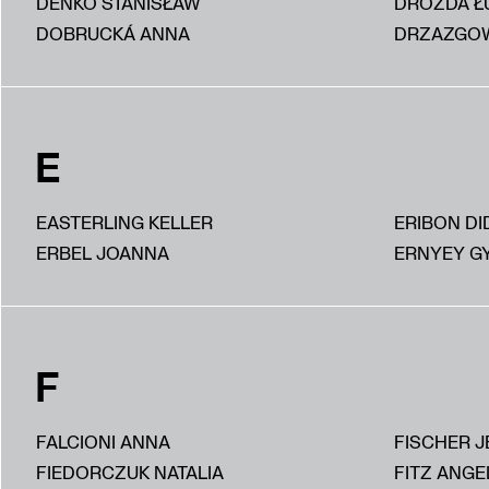
DEŃKO STANISŁAW
DROZDA Ł
DOBRUCKÁ ANNA
DRZAZGOW
E
EASTERLING KELLER
ERIBON DI
ERBEL JOANNA
ERNYEY G
F
FALCIONI ANNA
FISCHER J
FIEDORCZUK NATALIA
FITZ ANGE