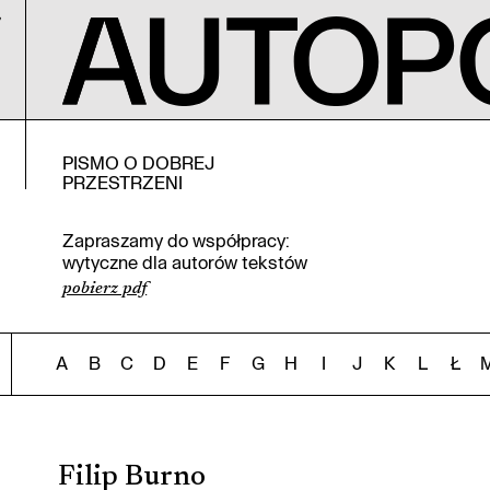
PISMO O DOBREJ
PRZESTRZENI
Zapraszamy do współpracy:
wytyczne dla autorów tekstów
pobierz pdf
A
B
C
D
E
F
G
H
I
J
K
L
Ł
Filip Burno