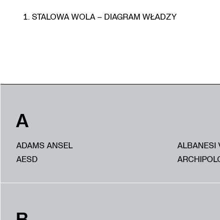
STALOWA WOLA – DIAGRAM WŁADZY
A
ADAMS ANSEL
ALBANESI 
AESD
ARCHIPOL
B