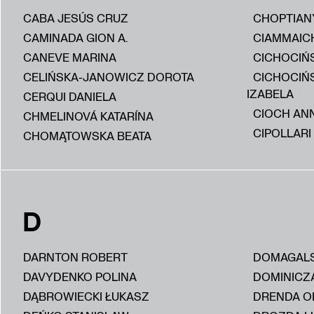
CABA JESÚS CRUZ
CHOPTIAN
CAMINADA GION A.
CIAMMAIC
CANEVE MARINA
CICHOCIŃS
CELIŃSKA-JANOWICZ DOROTA
CICHOCIŃ
IZABELA
CERQUI DANIELA
CIOCH AN
CHMELINOVÁ KATARÍNA
CIPOLLARI
CHOMĄTOWSKA BEATA
D
DARNTON ROBERT
DOMAGALS
DAVYDENKO POLINA
DOMINICZ
DĄBROWIECKI ŁUKASZ
DRENDA O