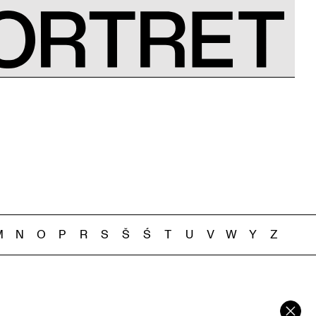
M
N
O
P
R
S
Š
Ś
T
U
V
W
Y
Z