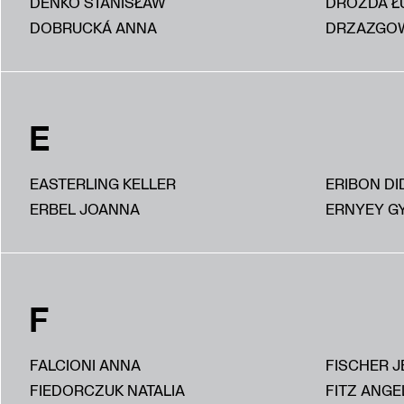
DEŃKO STANISŁAW
DROZDA Ł
DOBRUCKÁ ANNA
DRZAZGOW
E
EASTERLING KELLER
ERIBON DI
ERBEL JOANNA
ERNYEY G
F
FALCIONI ANNA
FISCHER J
FIEDORCZUK NATALIA
FITZ ANGE