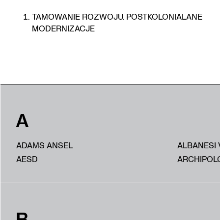
TAMOWANIE ROZWOJU. POSTKOLONIALANE
MODERNIZACJE
A
ADAMS ANSEL
ALBANESI 
AESD
ARCHIPOL
B