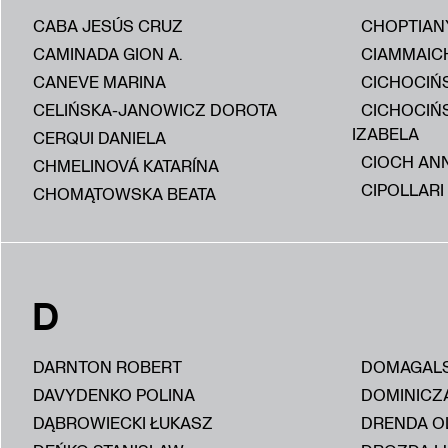
CABA JESÚS CRUZ
CHOPTIAN
CAMINADA GION A.
CIAMMAIC
CANEVE MARINA
CICHOCIŃS
CELIŃSKA-JANOWICZ DOROTA
CICHOCIŃ
IZABELA
CERQUI DANIELA
CIOCH AN
CHMELINOVÁ KATARÍNA
CIPOLLARI
CHOMĄTOWSKA BEATA
D
DARNTON ROBERT
DOMAGALS
DAVYDENKO POLINA
DOMINICZ
DĄBROWIECKI ŁUKASZ
DRENDA O