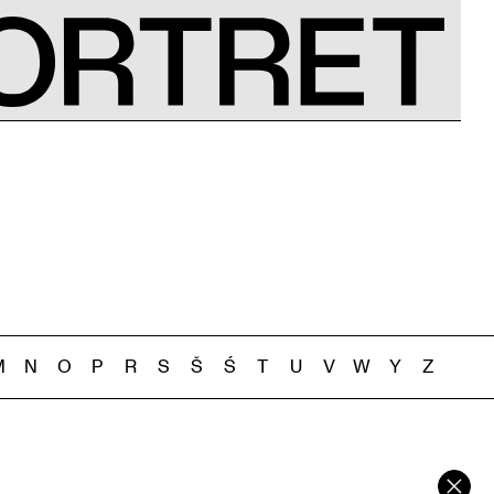
M
N
O
P
R
S
Š
Ś
T
U
V
W
Y
Z