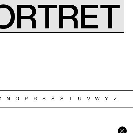
M
N
O
P
R
S
Š
Ś
T
U
V
W
Y
Z