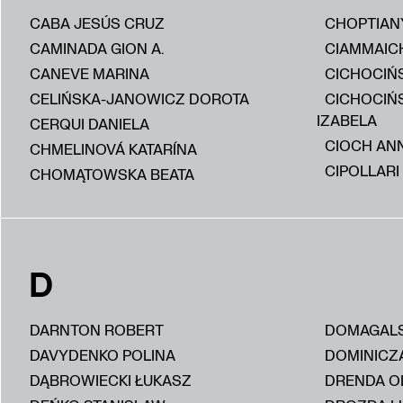
CABA JESÚS CRUZ
CHOPTIAN
CAMINADA GION A.
CIAMMAIC
CANEVE MARINA
CICHOCIŃS
CELIŃSKA-JANOWICZ DOROTA
CICHOCIŃ
IZABELA
CERQUI DANIELA
CIOCH AN
CHMELINOVÁ KATARÍNA
CIPOLLARI
CHOMĄTOWSKA BEATA
D
DARNTON ROBERT
DOMAGALS
DAVYDENKO POLINA
DOMINICZ
DĄBROWIECKI ŁUKASZ
DRENDA O