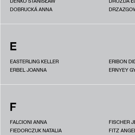
DEŃKO STANISŁAW
DROZDA Ł
DOBRUCKÁ ANNA
DRZAZGOW
E
EASTERLING KELLER
ERIBON DI
ERBEL JOANNA
ERNYEY G
F
FALCIONI ANNA
FISCHER J
FIEDORCZUK NATALIA
FITZ ANGE