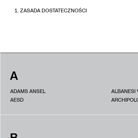
ZASADA DOSTATECZNOŚCI
A
ADAMS ANSEL
ALBANESI 
AESD
ARCHIPOL
B