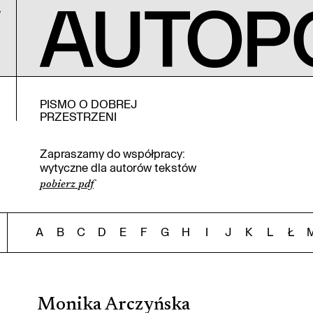
PISMO O DOBREJ
PRZESTRZENI
Zapraszamy do współpracy:
wytyczne dla autorów tekstów
pobierz pdf
A
B
C
D
E
F
G
H
I
J
K
L
Ł
Monika Arczyńska