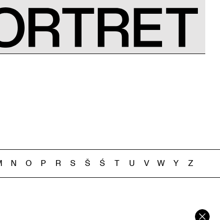
M
N
O
P
R
S
Š
Ś
T
U
V
W
Y
Z