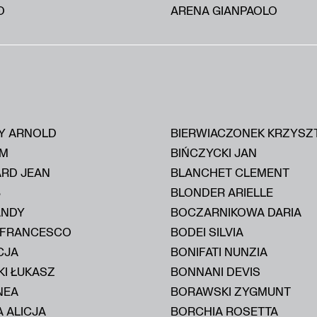
O
ARENA GIANPAOLO
Y ARNOLD
BIERWIACZONEK KRZYSZ
IM
BIŃCZYCKI JAN
ARD JEAN
BLANCHET CLEMENT
B
BLONDER ARIELLE
ANDY
BOCZARNIKOWA DARIA
 FRANCESCO
BODEI SILVIA
CJA
BONIFATI NUNZIA
KI ŁUKASZ
BONNANI DEVIS
NEA
BORAWSKI ZYGMUNT
 ALICJA
BORCHIA ROSETTA