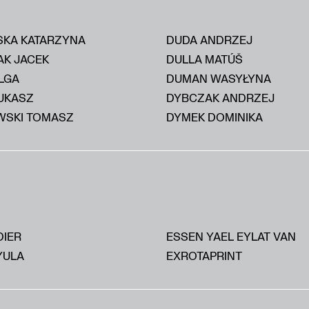
KA KATARZYNA
DUDA ANDRZEJ
AK JACEK
DULLA MATÚŠ
LGA
DUMAN WASYŁYNA
UKASZ
DYBCZAK ANDRZEJ
SKI TOMASZ
DYMEK DOMINIKA
DIER
ESSEN YAEL EYLAT VAN
YULA
EXROTAPRINT