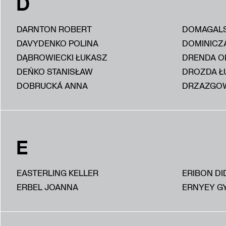
D
DARNTON ROBERT
DOMAGALS
DAVYDENKO POLINA
DOMINICZ
DĄBROWIECKI ŁUKASZ
DRENDA O
DEŃKO STANISŁAW
DROZDA Ł
DOBRUCKÁ ANNA
DRZAZGOW
E
EASTERLING KELLER
ERIBON DI
ERBEL JOANNA
ERNYEY G