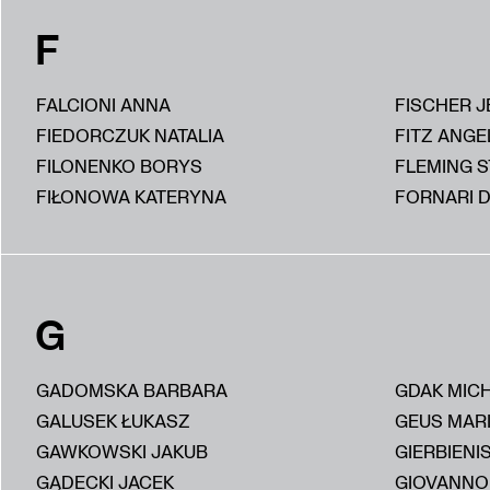
F
FALCIONI ANNA
FISCHER J
FIEDORCZUK NATALIA
FITZ ANGE
FILONENKO BORYS
FLEMING 
FIŁONOWA KATERYNA
FORNARI D
G
GADOMSKA BARBARA
GDAK MIC
GALUSEK ŁUKASZ
GEUS MAR
GAWKOWSKI JAKUB
GIERBIENI
GĄDECKI JACEK
GIOVANNON