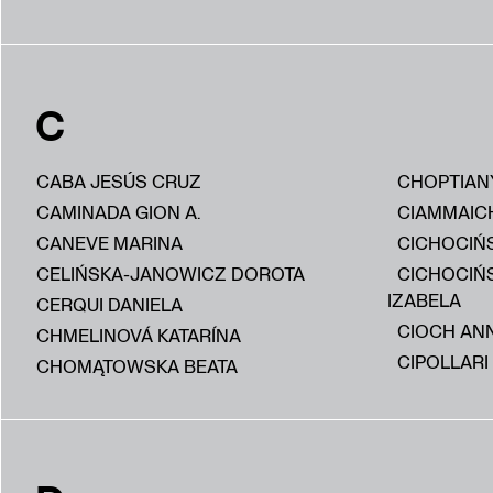
C
CABA JESÚS CRUZ
CHOPTIAN
CAMINADA GION A.
CIAMMAIC
CANEVE MARINA
CICHOCIŃS
CELIŃSKA-JANOWICZ DOROTA
CICHOCIŃ
IZABELA
CERQUI DANIELA
CIOCH AN
CHMELINOVÁ KATARÍNA
CIPOLLARI
CHOMĄTOWSKA BEATA