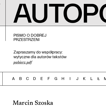
PISMO O DOBREJ
PRZESTRZENI
Zapraszamy do współpracy:
wytyczne dla autorów tekstów
pobierz pdf
A
B
C
D
E
F
G
H
I
J
K
L
Ł
Marcin Szoska