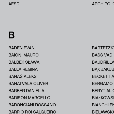
AESD
ARCHIPOL
B
BADEN EVAN
BARTETZK
BAIONI MAURO
BASS VAD
BALBEK SŁAWA
BAUDRILL
BALLA REGINA
BĄK JAKU
BANAŚ ALEKS
BECKETT 
BANATVALA OLIVER
BERGAMO
BARBER DANIEL A.
BERYT ALI
BARISON MARCELLO
BIAŁKOWS
BARONCIANI ROSSANO
BIANCHI E
BARRIO ROI SALGUEIRO
BIELAWSKA