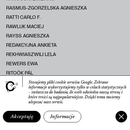
RASMUS-ZGORZELSKA AGNIESZKA
RATTI CARLO F.
RAWLUK MACIEJ
RAYSS AGNIESZKA
REDAKCYJNA ANKIETA
REKHWIASZWILI LELA
REWERS EWA
RITOÓK PÁL
RITTER KATHARINA
Stosujemy pliki cookie serwisu Google.
Zebrane
informacje wyko­rzystujemy tylko w celach statys­tycznych
RODAK MACIEJ
– zwłaszcza do badania, ile osób odwiedza naszą stronę
i
które treści są najpopularniejsze.
Dzięki temu możemy
ROLEČEK ALEŠ
ulepszać nasz serwis.
ROMANIUK MICHAŁ
Akceptuję
Informacje
ROOST FRANK
ROSA AGOSTINO DE