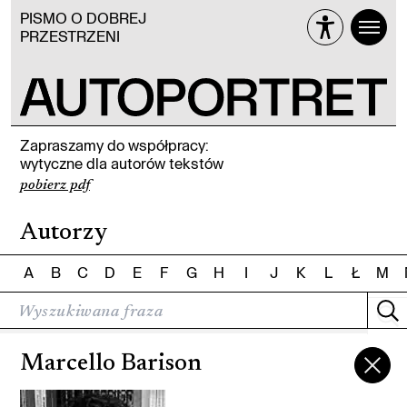
PISMO O DOBREJ
PRZESTRZENI
Zapraszamy do współpracy:
wytyczne dla autorów tekstów
pobierz pdf
Autorzy
A
B
C
D
E
F
G
H
I
J
K
L
Ł
M
Marcello Barison