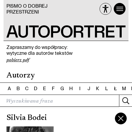
PISMO O DOBREJ
PRZESTRZENI
Zapraszamy do współpracy:
wytyczne dla autorów tekstów
pobierz pdf
Autorzy
A
B
C
D
E
F
G
H
I
J
K
L
Ł
M
Silvia Bodei