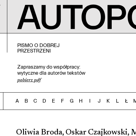
PISMO O DOBREJ
PRZESTRZENI
Zapraszamy do współpracy:
wytyczne dla autorów tekstów
pobierz pdf
A
B
C
D
E
F
G
H
I
J
K
L
Ł
Oliwia Broda, Oskar Czajkowski, 