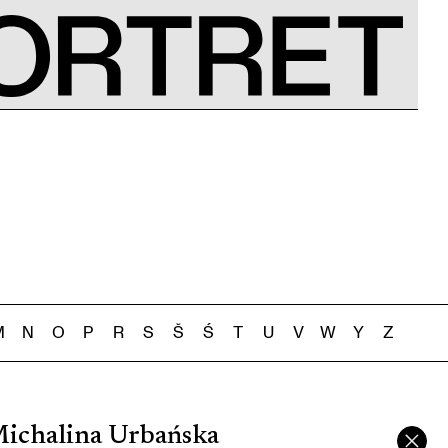
M
N
O
P
R
S
Š
Ś
T
U
V
W
Y
Z
Michalina Urbańska