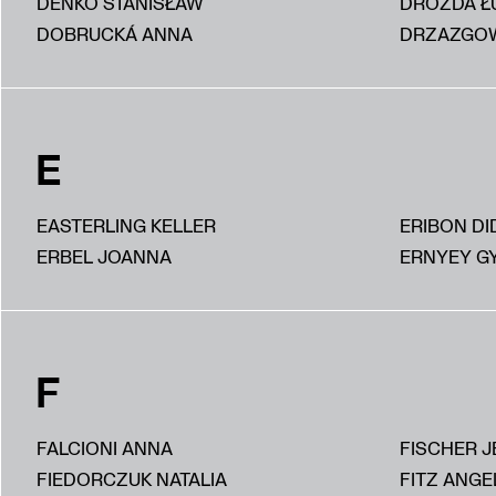
DEŃKO STANISŁAW
DROZDA Ł
DOBRUCKÁ ANNA
DRZAZGOW
E
EASTERLING KELLER
ERIBON DI
ERBEL JOANNA
ERNYEY G
F
FALCIONI ANNA
FISCHER J
FIEDORCZUK NATALIA
FITZ ANGE