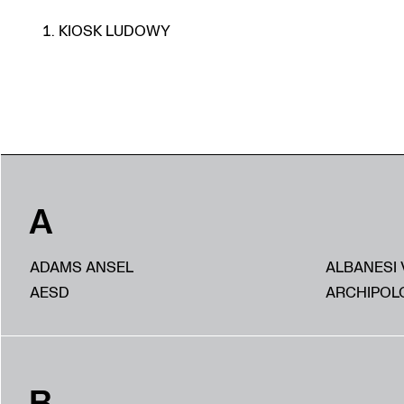
KIOSK LUDOWY
A
ADAMS ANSEL
ALBANESI 
AESD
ARCHIPOL
B