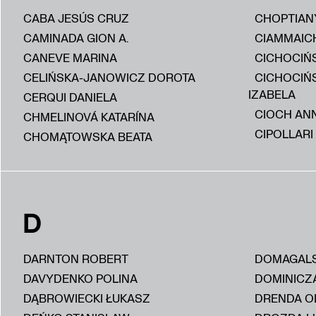
CABA JESÚS CRUZ
CHOPTIAN
CAMINADA GION A.
CIAMMAIC
CANEVE MARINA
CICHOCIŃS
CELIŃSKA-JANOWICZ DOROTA
CICHOCIŃ
IZABELA
CERQUI DANIELA
CIOCH AN
CHMELINOVÁ KATARÍNA
CIPOLLARI
CHOMĄTOWSKA BEATA
D
DARNTON ROBERT
DOMAGALS
DAVYDENKO POLINA
DOMINICZ
DĄBROWIECKI ŁUKASZ
DRENDA O