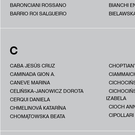
BARONCIANI ROSSANO
BIANCHI E
BARRIO ROI SALGUEIRO
BIELAWSKA
C
CABA JESÚS CRUZ
CHOPTIAN
CAMINADA GION A.
CIAMMAIC
CANEVE MARINA
CICHOCIŃS
CELIŃSKA-JANOWICZ DOROTA
CICHOCIŃ
IZABELA
CERQUI DANIELA
CIOCH AN
CHMELINOVÁ KATARÍNA
CIPOLLARI
CHOMĄTOWSKA BEATA