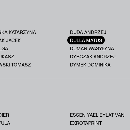
KA KATARZYNA
DUDA ANDRZEJ
AK JACEK
DULLA MATÚŠ
LGA
DUMAN WASYŁYNA
UKASZ
DYBCZAK ANDRZEJ
SKI TOMASZ
DYMEK DOMINIKA
DIER
ESSEN YAEL EYLAT VAN
YULA
EXROTAPRINT