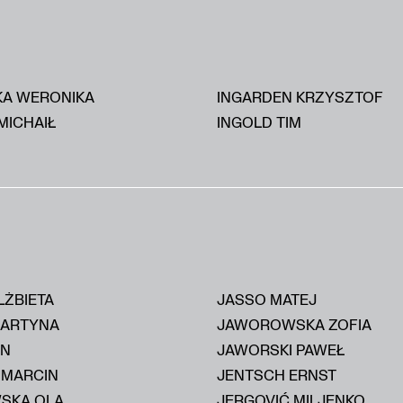
KA WERONIKA
INGARDEN KRZYSZTOF
MICHAIŁ
INGOLD TIM
LŻBIETA
JASSO MATEJ
MARTYNA
JAWOROWSKA ZOFIA
AN
JAWORSKI PAWEŁ
 MARCIN
JENTSCH ERNST
SKA OLA
JERGOVIĆ MILJENKO