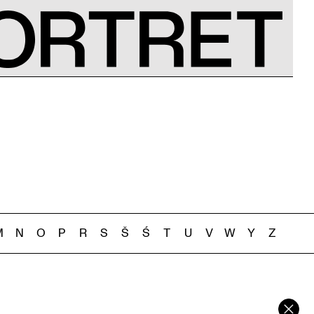
M
N
O
P
R
S
Š
Ś
T
U
V
W
Y
Z