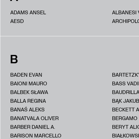
ADAMS ANSEL
ALBANESI 
AESD
ARCHIPOL
B
BADEN EVAN
BARTETZK
BAIONI MAURO
BASS VAD
BALBEK SŁAWA
BAUDRILL
BALLA REGINA
BĄK JAKU
BANAŚ ALEKS
BECKETT 
BANATVALA OLIVER
BERGAMO
BARBER DANIEL A.
BERYT ALI
BARISON MARCELLO
BIAŁKOWS