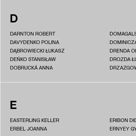
D
DARNTON ROBERT
DOMAGALS
DAVYDENKO POLINA
DOMINICZ
DĄBROWIECKI ŁUKASZ
DRENDA O
DEŃKO STANISŁAW
DROZDA Ł
DOBRUCKÁ ANNA
DRZAZGOW
E
EASTERLING KELLER
ERIBON DI
ERBEL JOANNA
ERNYEY G