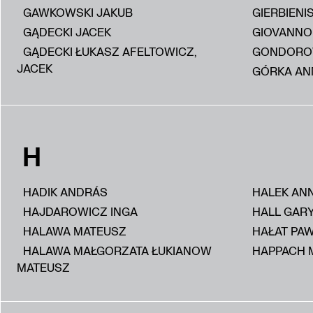
GAWKOWSKI JAKUB
GIERBIENI
GĄDECKI JACEK
GIOVANNON
GĄDECKI ŁUKASZ AFELTOWICZ,
GONDORO
JACEK
GÓRKA AN
H
HADIK ANDRÁS
HALEK AN
HAJDAROWICZ INGA
HALL GAR
HALAWA MATEUSZ
HAŁAT PA
HALAWA MAŁGORZATA ŁUKIANOW
HAPPACH 
MATEUSZ