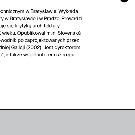
echnicznym w Bratysławie. Wykłada
ry w Bratysławie i w Pradze. Prowadzi
e się krytyką architektury
X wieku. Opublikował m.in. Slovenská
zewodnik po zaprojektowanych przez
ej Galicji (2002). Jest dyrektorem
m”, a także współautorem szeregu