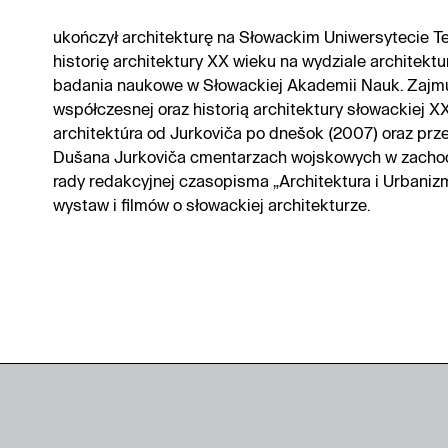
ukończył architekturę na Słowackim Uniwersytecie T
historię architektury XX wieku na wydziale architektu
badania naukowe w Słowackiej Akademii Nauk. Zajmuj
współczesnej oraz historią architektury słowackiej X
architektúra od Jurkoviča po dnešok (2007) oraz pr
Dušana Jurkoviča cmentarzach wojskowych w zachodni
rady redakcyjnej czasopisma „Architektura i Urbaniz
wystaw i filmów o słowackiej architekturze.