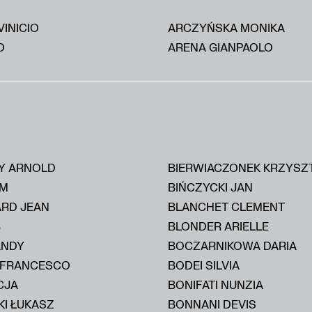
VINICIO
ARCZYŃSKA MONIKA
O
ARENA GIANPAOLO
Y ARNOLD
BIERWIACZONEK KRZYSZ
IM
BIŃCZYCKI JAN
ARD JEAN
BLANCHET CLEMENT
B
BLONDER ARIELLE
ANDY
BOCZARNIKOWA DARIA
 FRANCESCO
BODEI SILVIA
CJA
BONIFATI NUNZIA
KI ŁUKASZ
BONNANI DEVIS