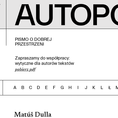
PISMO O DOBREJ
PRZESTRZENI
Zapraszamy do współpracy:
wytyczne dla autorów tekstów
pobierz pdf
A
B
C
D
E
F
G
H
I
J
K
L
Ł
Matúš Dulla