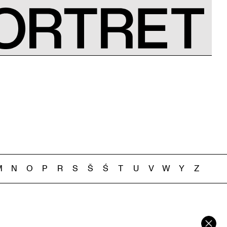
M
N
O
P
R
S
Š
Ś
T
U
V
W
Y
Z