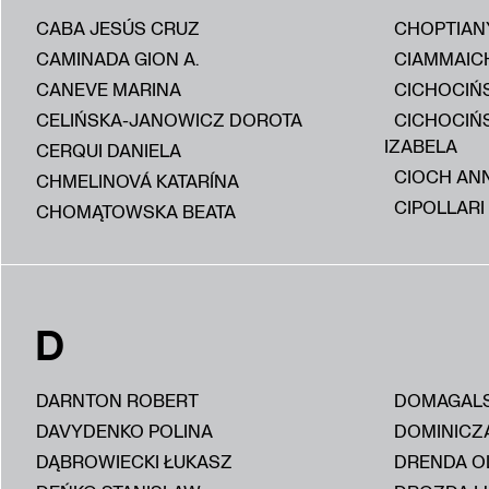
CABA JESÚS CRUZ
CHOPTIAN
CAMINADA GION A.
CIAMMAIC
CANEVE MARINA
CICHOCIŃS
CELIŃSKA-JANOWICZ DOROTA
CICHOCIŃ
IZABELA
CERQUI DANIELA
CIOCH AN
CHMELINOVÁ KATARÍNA
CIPOLLARI
CHOMĄTOWSKA BEATA
D
DARNTON ROBERT
DOMAGALS
DAVYDENKO POLINA
DOMINICZ
DĄBROWIECKI ŁUKASZ
DRENDA O