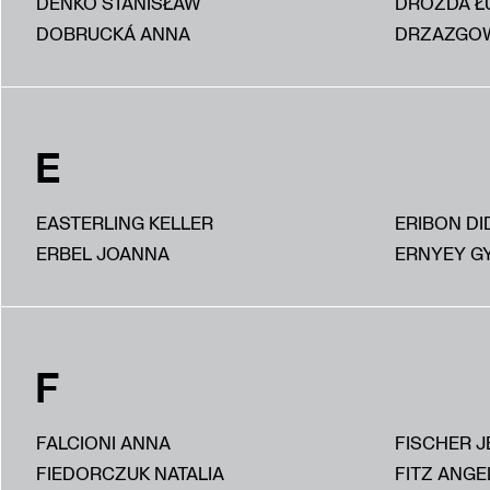
DEŃKO STANISŁAW
DROZDA Ł
DOBRUCKÁ ANNA
DRZAZGOW
E
EASTERLING KELLER
ERIBON DI
ERBEL JOANNA
ERNYEY G
F
FALCIONI ANNA
FISCHER J
FIEDORCZUK NATALIA
FITZ ANGE