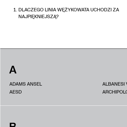
DLACZEGO LINIA WĘŻYKOWATA UCHODZI ZA
NAJPIĘKNIEJSZĄ?
A
ADAMS ANSEL
ALBANESI 
AESD
ARCHIPOL
B