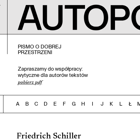
PISMO O DOBREJ
PRZESTRZENI
Zapraszamy do współpracy:
wytyczne dla autorów tekstów
pobierz pdf
A
B
C
D
E
F
G
H
I
J
K
L
Ł
Friedrich Schiller