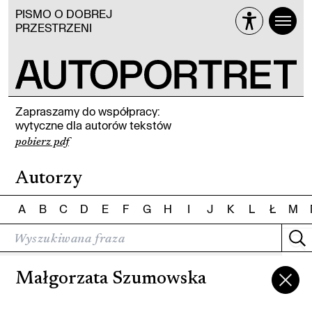
PISMO O DOBREJ
PRZESTRZENI
Zapraszamy do współpracy:
wytyczne dla autorów tekstów
pobierz pdf
Autorzy
A
B
C
D
E
F
G
H
I
J
K
L
Ł
M
Małgorzata Szumowska