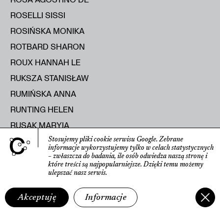
ROSELLI SISSI
ROSIŃSKA MONIKA
ROTBARD SHARON
ROUX HANNAH LE
RUKSZA STANISŁAW
RUMIŃSKA ANNA
RUNTING HELEN
RUSAK MARYIA
RUSECKA KATERYNA
Stosujemy pliki cookie serwisu Google.
Zebrane
informacje wyko­rzystujemy tylko w celach statys­tycznych
RUTKOWSKI ROMAN
– zwłaszcza do badania, ile osób odwiedza naszą stronę
i
które treści są najpopularniejsze.
Dzięki temu możemy
RYBICKA ELŻBIETA
ulepszać nasz serwis.
RYŚ RAJMUND
Akceptuję
Informacje
S