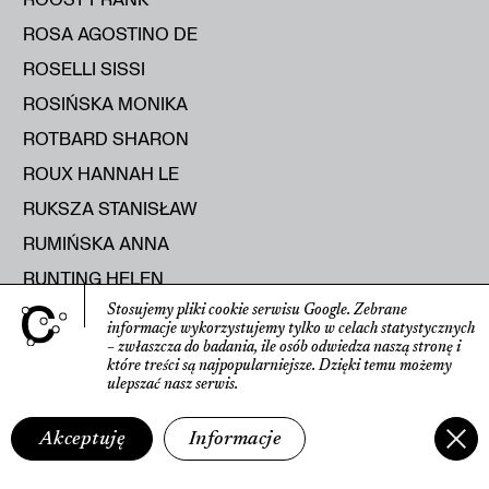
ROSA AGOSTINO DE
ROSELLI SISSI
ROSIŃSKA MONIKA
ROTBARD SHARON
ROUX HANNAH LE
RUKSZA STANISŁAW
RUMIŃSKA ANNA
RUNTING HELEN
RUSAK MARYIA
Stosujemy pliki cookie serwisu Google.
Zebrane
informacje wyko­rzystujemy tylko w celach statys­tycznych
RUSECKA KATERYNA
– zwłaszcza do badania, ile osób odwiedza naszą stronę
i
które treści są najpopularniejsze.
Dzięki temu możemy
RUTKOWSKI ROMAN
ulepszać nasz serwis.
RYBICKA ELŻBIETA
Akceptuję
Informacje
RYŚ RAJMUND