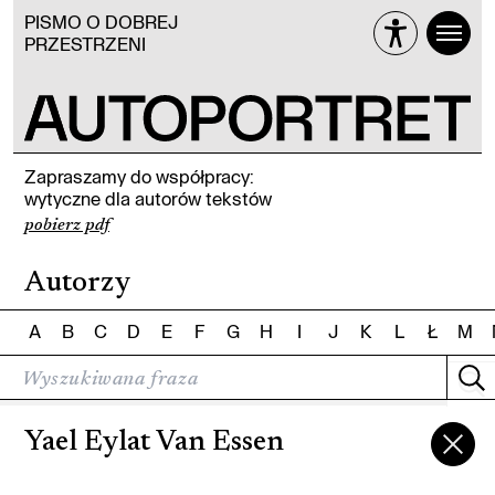
PISMO O DOBREJ
PRZESTRZENI
Zapraszamy do współpracy:
wytyczne dla autorów tekstów
pobierz pdf
Autorzy
A
B
C
D
E
F
G
H
I
J
K
L
Ł
M
Yael Eylat Van Essen