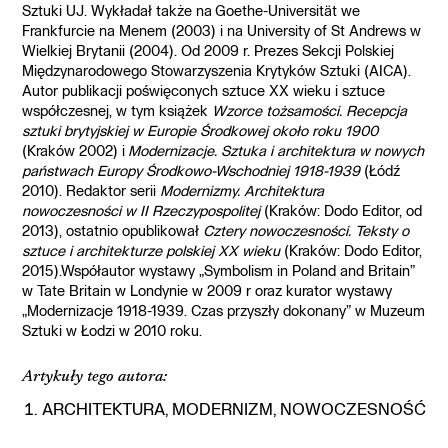
Sztuki UJ. Wykładał także na Goethe-Universität we
Frankfurcie na Menem (2003) i na University of St Andrews w
Wielkiej Brytanii (2004). Od 2009 r. Prezes Sekcji Polskiej
Międzynarodowego Stowarzyszenia Krytyków Sztuki (AICA).
Autor publikacji poświęconych sztuce XX wieku i sztuce
współczesnej, w tym książek
Wzorce tożsamości. Recepcja
sztuki brytyjskiej w Europie Środkowej około roku 1900
(Kraków 2002) i
Modernizacje. Sztuka i architektura w nowych
państwach Europy Środkowo-Wschodniej 1918-1939
(Łódź
2010). Redaktor serii
Modernizmy. Architektura
nowoczesności w II Rzeczypospolitej
(Kraków: Dodo Editor, od
2013), ostatnio opublikował
Cztery nowoczesności. Teksty o
sztuce i architekturze polskiej XX wieku
(Kraków: Dodo Editor,
2015).Współautor wystawy „Symbolism in Poland and Britain”
w Tate Britain w Londynie w 2009 r oraz kurator wystawy
„Modernizacje 1918-1939. Czas przyszły dokonany” w Muzeum
Sztuki w Łodzi w 2010 roku.
Artykuły tego autora:
ARCHITEKTURA, MODERNIZM, NOWOCZESNOŚĆ