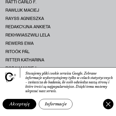
RATTI CARLO F.
RAWLUK MACIEJ
RAYSS AGNIESZKA
REDAKCYJNA ANKIETA
REKHWIASZWILI LELA
REWERS EWA
RITOÓK PÁL
RITTER KATHARINA
RODAK MACIEJ
Stosujemy pliki cookie serwisu Google.
Zebrane
ROLEČEK ALEŠ
informacje wyko­rzystujemy tylko w celach statys­tycznych
– zwłaszcza do badania, ile osób odwiedza naszą stronę
i
ROMANIUK MICHAŁ
które treści są najpopularniejsze.
Dzięki temu możemy
ulepszać nasz serwis.
ROOST FRANK
ROSA AGOSTINO DE
Akceptuję
Informacje
ROSELLI SISSI