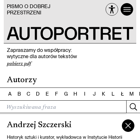
PISMO O DOBREJ
PRZESTRZENI
Zapraszamy do współpracy:
wytyczne dla autorów tekstów
pobierz pdf
Autorzy
A
B
C
D
E
F
G
H
I
J
K
L
Ł
M
Andrzej Szczerski
Historyk sztuki i kurator, wykładowca w Instytucie Historii