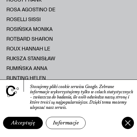
ROSA AGOSTINO DE
ROSELLI SISSI
ROSIŃSKA MONIKA
ROTBARD SHARON
ROUX HANNAH LE
RUKSZA STANISŁAW
RUMIŃSKA ANNA
RUNTING HELEN
RUSAK MARYIA
Stosujemy pliki cookie serwisu Google.
Zebrane
informacje wyko­rzystujemy tylko w celach statys­tycznych
RUSECKA KATERYNA
– zwłaszcza do badania, ile osób odwiedza naszą stronę
i
które treści są najpopularniejsze.
Dzięki temu możemy
RUTKOWSKI ROMAN
ulepszać nasz serwis.
RYBICKA ELŻBIETA
Akceptuję
Informacje
RYŚ RAJMUND