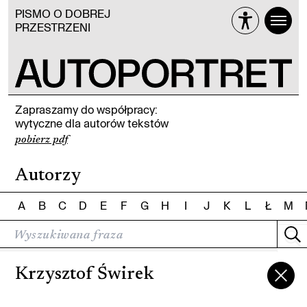
PISMO O DOBREJ
PRZESTRZENI
Zapraszamy do współpracy:
wytyczne dla autorów tekstów
pobierz pdf
Autorzy
A
B
C
D
E
F
G
H
I
J
K
L
Ł
M
Krzysztof Świrek