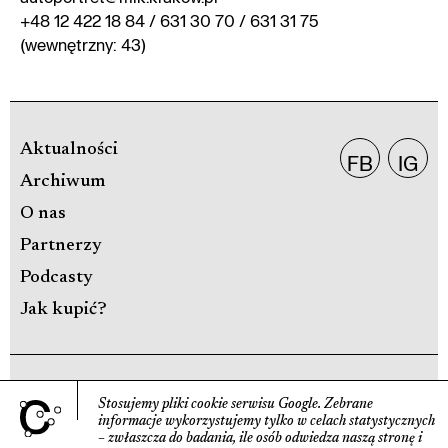
+48 12 422 18 84 / 631 30 70 / 631 31 75
(wewnętrzny: 43)
Aktualności
FB
IG
Archiwum
O nas
Partnerzy
Podcasty
Jak kupić?
POLITYKA PRYWATNOŚCI
Stosujemy pliki cookie serwisu Google.
Zebrane
informacje wyko­rzystujemy tylko w celach statys­tycznych
DEKLARACJA DOSTĘPNOŚCI
– zwłaszcza do badania, ile osób odwiedza naszą stronę
i