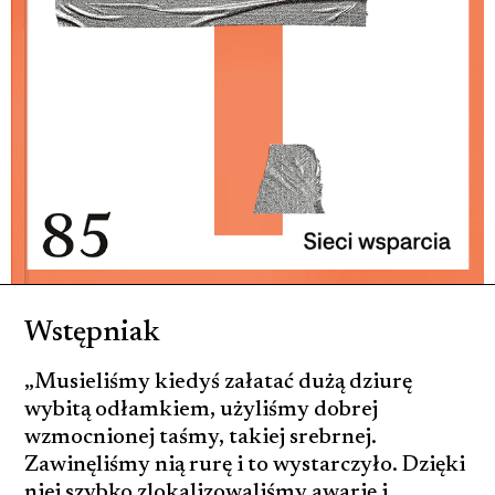
Wstępniak
„Musieliśmy kiedyś załatać dużą dziurę
wybitą odłamkiem, użyliśmy dobrej
wzmocnionej taśmy, takiej srebrnej.
Zawinęliśmy nią rurę i to wystarczyło. Dzięki
niej szybko zlokalizowaliśmy awarię i