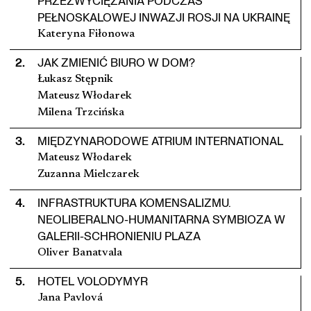
PRZEZWYCIĘŻANIA PODCZAS
PEŁNOSKALOWEJ INWAZJI ROSJI NA UKRAINĘ
Kateryna Fiłonowa
2
.
JAK ZMIENIĆ BIURO W DOM?
Łukasz Stępnik
Mateusz Włodarek
Milena Trzcińska
3
.
MIĘDZYNARODOWE ATRIUM INTERNATIONAL
Mateusz Włodarek
Zuzanna Mielczarek
4
.
INFRASTRUKTURA KOMENSALIZMU.
NEOLIBERALNO-HUMANITARNA SYMBIOZA W
GALERII-SCHRONIENIU PLAZA
Oliver Banatvala
5
.
HOTEL VOLODYMYR
Jana Pavlová