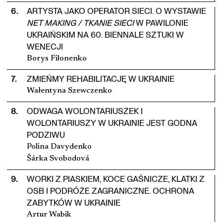
6
.
ARTYSTA JAKO OPERATOR SIECI. O WYSTAWIE
NET MAKING / TKANIE SIECI
W PAWILONIE
UKRAIŃSKIM NA 60. BIENNALE SZTUKI W
WENECJI
Borys Filonenko
7
.
ZMIEŃMY REHABILITACJĘ W UKRAINIE
Wałentyna Szewczenko
8
.
ODWAGA WOLONTARIUSZEK I
WOLONTARIUSZY W UKRAINIE JEST GODNA
PODZIWU
Polina Davydenko
Šárka Svobodová
9
.
WORKI Z PIASKIEM, KOCE GAŚNICZE, KLATKI Z
OSB I PODRÓŻE ZAGRANICZNE. OCHRONA
ZABYTKÓW W UKRAINIE
Artur Wabik