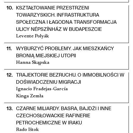
10
.
KSZTAŁTOWANIE PRZESTRZENI
TOWARZYSKICH. INFRASTRUKTURA
SPOŁECZNA I ŁAGODNA TRANSFORMACJA
ULICY NÉPSZÍNHÁZ W BUDAPESZCIE
Levente Polyák
11
.
WYBURZYĆ PROBLEMY. JAK MIESZKAŃCY
BRONIĄ MIEJSKIEJ UTOPII
Hanna Skąpska
12
.
TRAJEKTORIE BEZRUCHU. O IMMOBILNOŚCI W
DOŚWIADCZENIU MIGRACJI
Ignacio Fradejas-García
Kinga Zemła
13
.
CZARNE MILIARDY. BASRA, BAJDŻI I INNE
CZECHOSŁOWACKIE RAFINERIE
PETROCHEMICZNE W IRAKU
Rado Ištok