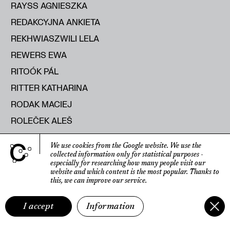
RAYSS AGNIESZKA
REDAKCYJNA ANKIETA
REKHWIASZWILI LELA
REWERS EWA
RITOÓK PÁL
RITTER KATHARINA
RODAK MACIEJ
ROLEČEK ALEŠ
ROMANIUK MICHAŁ
We use cookies from the Google website.
We use the
ROOST FRANK
collected information only for statistical purposes
-
especially for researching how many people visit our
ROSA AGOSTINO DE
website
and which content is the most popular.
Thanks to
this, we can improve our service.
ROSELLI SISSI
ROSIŃSKA MONIKA
I accept
Information
ROTBARD SHARON