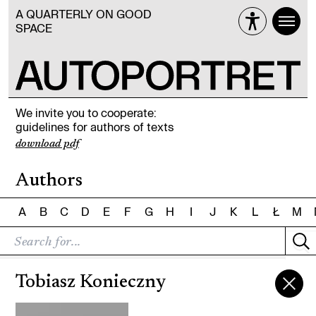
A QUARTERLY ON GOOD
SPACE
We invite you to cooperate:
guidelines for authors of texts
download pdf
Authors
A
B
C
D
E
F
G
H
I
J
K
L
Ł
M
Tobiasz Konieczny