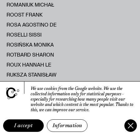
ROMANIUK MICHAŁ
ROOST FRANK
ROSA AGOSTINO DE
ROSELLI SISSI
ROSIŃSKA MONIKA
ROTBARD SHARON
ROUX HANNAH LE
RUKSZA STANISŁAW
RUMIŃSKA ANNA
We use cookies from the Google website.
We use the
RUNTING HELEN
collected information only for statistical purposes
-
especially for researching how many people visit our
RUSAK MARYIA
website
and which content is the most popular.
Thanks to
this, we can improve our service.
RUSECKA KATERYNA
RUTKOWSKI ROMAN
I accept
Information
RYBICKA ELŻBIETA