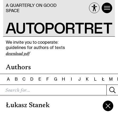
A QUARTERLY ON GOOD
SPACE
We invite you to cooperate:
guidelines for authors of texts
download pdf
Authors
A
B
C
D
E
F
G
H
I
J
K
L
Ł
M
Łukasz Stanek