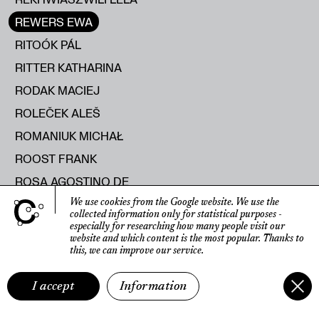
REWERS EWA
RITOÓK PÁL
RITTER KATHARINA
RODAK MACIEJ
ROLEČEK ALEŠ
ROMANIUK MICHAŁ
ROOST FRANK
ROSA AGOSTINO DE
ROSELLI SISSI
We use cookies from the Google website.
We use the
collected information only for statistical purposes
-
ROSIŃSKA MONIKA
especially for researching how many people visit our
website
and which content is the most popular.
Thanks to
ROTBARD SHARON
this, we can improve our service.
ROUX HANNAH LE
I accept
Information
RUKSZA STANISŁAW
RUMIŃSKA ANNA