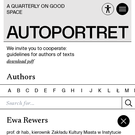
A QUARTERLY ON GOOD
SPACE
We invite you to cooperate:
guidelines for authors of texts
download pdf
Authors
A
B
C
D
E
F
G
H
I
J
K
L
Ł
M
Ewa Rewers
prof. dr hab., kierownik Zakładu Kultury Miasta w Instytucie