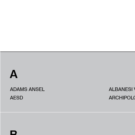
A
ADAMS ANSEL
ALBANESI 
AESD
ARCHIPOL
B