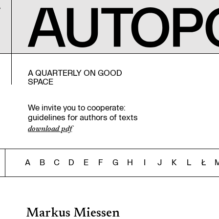
A QUARTERLY ON GOOD
SPACE
We invite you to cooperate:
guidelines for authors of texts
download pdf
A
B
C
D
E
F
G
H
I
J
K
L
Ł
Markus Miessen