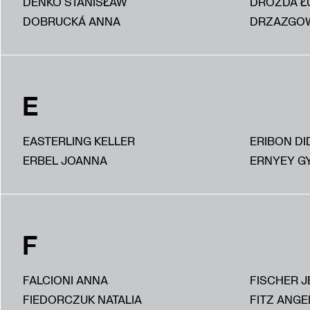
DEŃKO STANISŁAW
DROZDA Ł
DOBRUCKÁ ANNA
DRZAZGOW
E
EASTERLING KELLER
ERIBON DI
ERBEL JOANNA
ERNYEY G
F
FALCIONI ANNA
FISCHER J
FIEDORCZUK NATALIA
FITZ ANGE