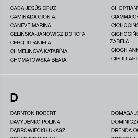
CABA JESÚS CRUZ
CHOPTIAN
CAMINADA GION A.
CIAMMAIC
CANEVE MARINA
CICHOCIŃS
CELIŃSKA-JANOWICZ DOROTA
CICHOCIŃ
IZABELA
CERQUI DANIELA
CIOCH AN
CHMELINOVÁ KATARÍNA
CIPOLLARI
CHOMĄTOWSKA BEATA
D
DARNTON ROBERT
DOMAGALS
DAVYDENKO POLINA
DOMINICZ
DĄBROWIECKI ŁUKASZ
DRENDA O