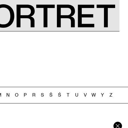
M
N
O
P
R
S
Š
Ś
T
U
V
W
Y
Z