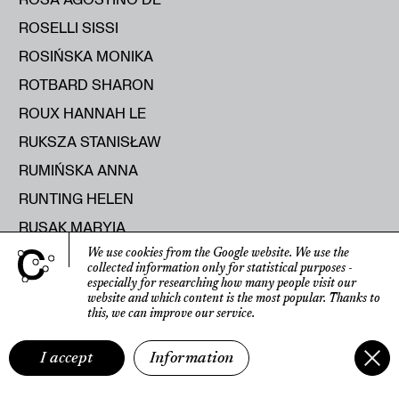
ROSELLI SISSI
ROSIŃSKA MONIKA
ROTBARD SHARON
ROUX HANNAH LE
RUKSZA STANISŁAW
RUMIŃSKA ANNA
RUNTING HELEN
RUSAK MARYIA
RUSECKA KATERYNA
We use cookies from the Google website.
We use the
collected information only for statistical purposes
-
RUTKOWSKI ROMAN
especially for researching how many people visit our
website
and which content is the most popular.
Thanks to
RYBICKA ELŻBIETA
this, we can improve our service.
RYŚ RAJMUND
I accept
Information
S