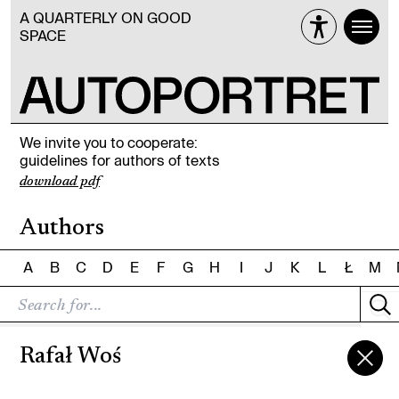
A QUARTERLY ON GOOD
SPACE
We invite you to cooperate:
guidelines for authors of texts
download pdf
Authors
A
B
C
D
E
F
G
H
I
J
K
L
Ł
M
Rafał Woś