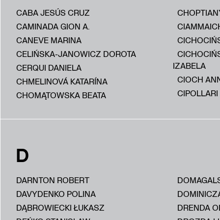
CABA JESÚS CRUZ
CHOPTIAN
CAMINADA GION A.
CIAMMAIC
CANEVE MARINA
CICHOCIŃS
CELIŃSKA-JANOWICZ DOROTA
CICHOCIŃ
IZABELA
CERQUI DANIELA
CIOCH AN
CHMELINOVÁ KATARÍNA
CIPOLLARI
CHOMĄTOWSKA BEATA
D
DARNTON ROBERT
DOMAGALS
DAVYDENKO POLINA
DOMINICZ
DĄBROWIECKI ŁUKASZ
DRENDA O