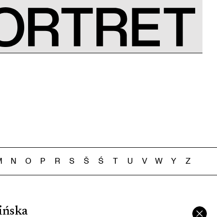
M
N
O
P
R
S
Š
Ś
T
U
V
W
Y
Z
ińska