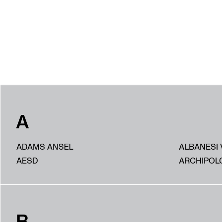
A
ADAMS ANSEL
ALBANESI 
AESD
ARCHIPOL
B