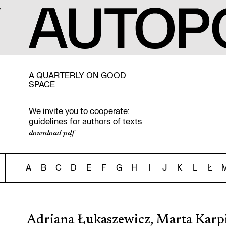
A QUARTERLY ON GOOD
SPACE
We invite you to cooperate:
guidelines for authors of texts
download pdf
A
B
C
D
E
F
G
H
I
J
K
L
Ł
Adriana Łukaszewicz, Marta Karp