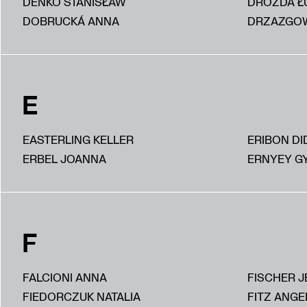
DEŃKO STANISŁAW
DROZDA Ł
DOBRUCKÁ ANNA
DRZAZGOW
E
EASTERLING KELLER
ERIBON DI
ERBEL JOANNA
ERNYEY G
F
FALCIONI ANNA
FISCHER J
FIEDORCZUK NATALIA
FITZ ANGE