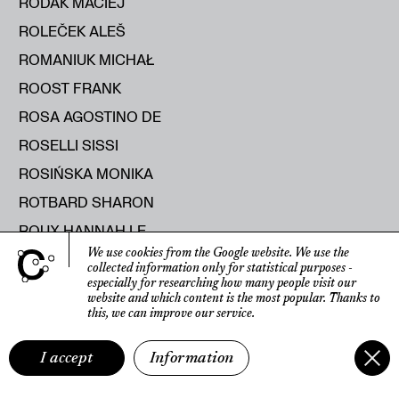
RODAK MACIEJ
ROLEČEK ALEŠ
ROMANIUK MICHAŁ
ROOST FRANK
ROSA AGOSTINO DE
ROSELLI SISSI
ROSIŃSKA MONIKA
ROTBARD SHARON
ROUX HANNAH LE
We use cookies from the Google website.
We use the
RUKSZA STANISŁAW
collected information only for statistical purposes
-
especially for researching how many people visit our
RUMIŃSKA ANNA
website
and which content is the most popular.
Thanks to
RUNTING HELEN
this, we can improve our service.
RUSAK MARYIA
I accept
Information
RUSECKA KATERYNA