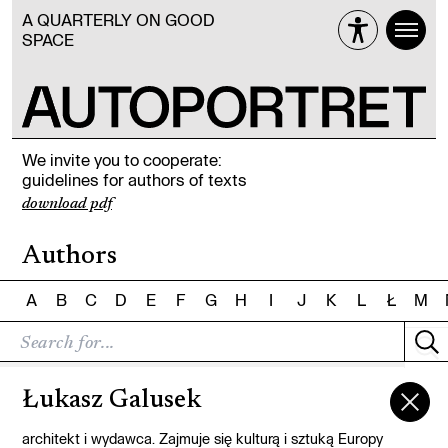
A QUARTERLY ON GOOD
SPACE
We invite you to cooperate:
guidelines for authors of texts
download pdf
Authors
A
B
C
D
E
F
G
H
I
J
K
L
Ł
M
Łukasz Galusek
architekt i wydawca. Zajmuje się kulturą i sztuką Europy