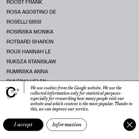
ROOST FRANK
ROSA AGOSTINO DE
ROSELLI SISSI
ROSIŃSKA MONIKA
ROTBARD SHARON
ROUX HANNAH LE
RUKSZA STANISŁAW
RUMIŃSKA ANNA
RUNTING HELEN
We use cookies from the Google website.
We use the
RUSAK MARYIA
collected information only for statistical purposes
-
especially for researching how many people visit our
RUSECKA KATERYNA
website
and which content is the most popular.
Thanks to
this, we can improve our service.
RUTKOWSKI ROMAN
RYBICKA ELŻBIETA
I accept
Information
RYŚ RAJMUND