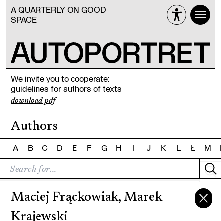
A QUARTERLY ON GOOD
SPACE
We invite you to cooperate:
guidelines for authors of texts
download pdf
Authors
A
B
C
D
E
F
G
H
I
J
K
L
Ł
M
Maciej Frąckowiak, Marek
Krajewski