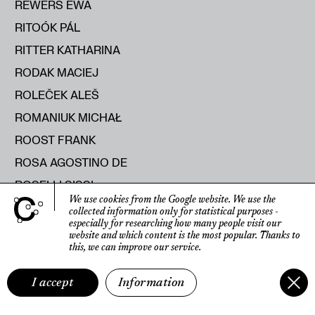
REWERS EWA
RITOÓK PÁL
RITTER KATHARINA
RODAK MACIEJ
ROLEČEK ALEŠ
ROMANIUK MICHAŁ
ROOST FRANK
ROSA AGOSTINO DE
ROSELLI SISSI
We use cookies from the Google website.
We use the
ROSIŃSKA MONIKA
collected information only for statistical purposes
-
especially for researching how many people visit our
ROTBARD SHARON
website
and which content is the most popular.
Thanks to
this, we can improve our service.
ROUX HANNAH LE
RUKSZA STANISŁAW
I accept
Information
RUMIŃSKA ANNA