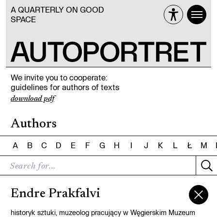
A QUARTERLY ON GOOD
SPACE
We invite you to cooperate:
guidelines for authors of texts
download pdf
Authors
A
B
C
D
E
F
G
H
I
J
K
L
Ł
M
Endre Prakfalvi
historyk sztuki, muzeolog pracujący w Węgierskim Muzeum