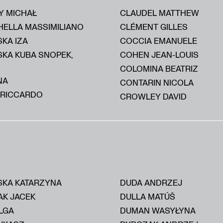
Y MICHAŁ
CLAUDEL MATTHEW
HELLA MASSIMILIANO
CLÉMENT GILLES
KA IZA
COCCIA EMANUELE
SKA KUBA SNOPEK,
COHEN JEAN-LOUIS
COLOMINA BEATRIZ
NA
CONTARIN NICOLA
 RICCARDO
CROWLEY DAVID
KA KATARZYNA
DUDA ANDRZEJ
AK JACEK
DULLA MATÚŠ
LGA
DUMAN WASYŁYNA