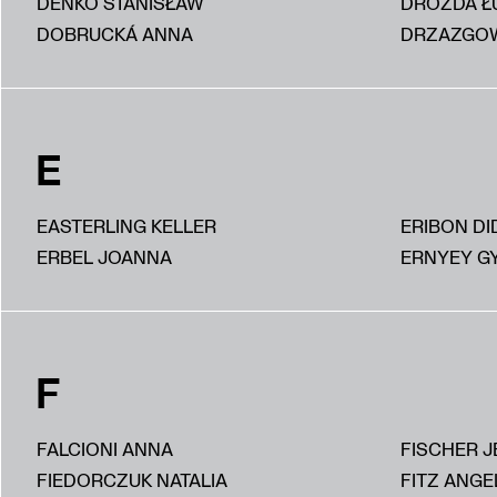
DEŃKO STANISŁAW
DROZDA Ł
DOBRUCKÁ ANNA
DRZAZGOW
E
EASTERLING KELLER
ERIBON DI
ERBEL JOANNA
ERNYEY G
F
FALCIONI ANNA
FISCHER J
FIEDORCZUK NATALIA
FITZ ANGE