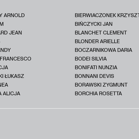
Y ARNOLD
BIERWIACZONEK KRZYSZ
IM
BIŃCZYCKI JAN
ARD JEAN
BLANCHET CLEMENT
B
BLONDER ARIELLE
ANDY
BOCZARNIKOWA DARIA
 FRANCESCO
BODEI SILVIA
CJA
BONIFATI NUNZIA
KI ŁUKASZ
BONNANI DEVIS
NEA
BORAWSKI ZYGMUNT
 ALICJA
BORCHIA ROSETTA