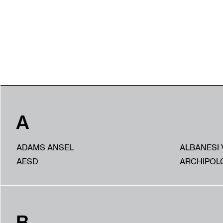
A
ADAMS ANSEL
ALBANESI 
AESD
ARCHIPOL
B