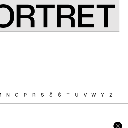
M
N
O
P
R
S
Š
Ś
T
U
V
W
Y
Z