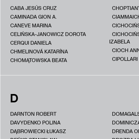
CABA JESÚS CRUZ
CHOPTIAN
CAMINADA GION A.
CIAMMAIC
CANEVE MARINA
CICHOCIŃS
CELIŃSKA-JANOWICZ DOROTA
CICHOCIŃ
IZABELA
CERQUI DANIELA
CIOCH AN
CHMELINOVÁ KATARÍNA
CIPOLLARI
CHOMĄTOWSKA BEATA
D
DARNTON ROBERT
DOMAGALS
DAVYDENKO POLINA
DOMINICZ
DĄBROWIECKI ŁUKASZ
DRENDA O