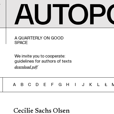
A QUARTERLY ON GOOD
SPACE
We invite you to cooperate:
guidelines for authors of texts
download pdf
A
B
C
D
E
F
G
H
I
J
K
L
Ł
Cecilie Sachs Olsen