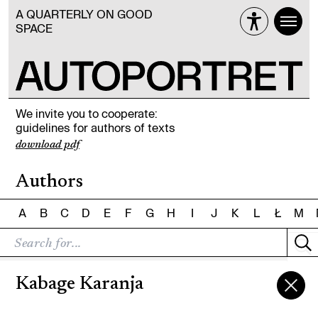
A QUARTERLY ON GOOD
SPACE
We invite you to cooperate:
guidelines for authors of texts
download pdf
Authors
A
B
C
D
E
F
G
H
I
J
K
L
Ł
M
Kabage Karanja