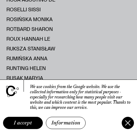
ROSELLI SISSI
ROSIŃSKA MONIKA
ROTBARD SHARON
ROUX HANNAH LE
RUKSZA STANISŁAW
RUMIŃSKA ANNA
RUNTING HELEN
RUSAK MARYIA
RUSECKA KATERYNA
We use cookies from the Google website.
We use the
collected information only for statistical purposes
-
RUTKOWSKI ROMAN
especially for researching how many people visit our
website
and which content is the most popular.
Thanks to
RYBICKA ELŻBIETA
this, we can improve our service.
RYŚ RAJMUND
I accept
Information
S