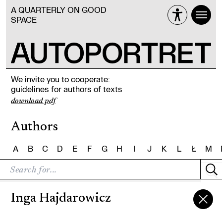
A QUARTERLY ON GOOD
SPACE
We invite you to cooperate:
guidelines for authors of texts
download pdf
Authors
A
B
C
D
E
F
G
H
I
J
K
L
Ł
M
Inga Hajdarowicz