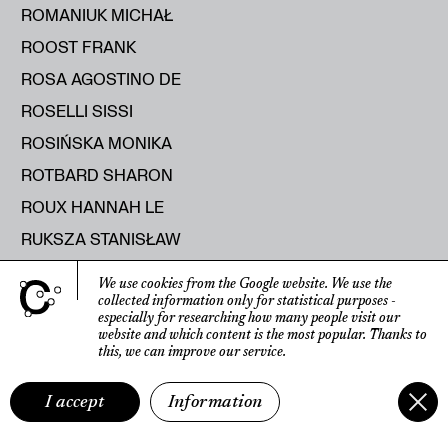
ROMANIUK MICHAŁ
ROOST FRANK
ROSA AGOSTINO DE
ROSELLI SISSI
ROSIŃSKA MONIKA
ROTBARD SHARON
ROUX HANNAH LE
RUKSZA STANISŁAW
RUMIŃSKA ANNA
We use cookies from the Google website.
We use the
RUNTING HELEN
collected information only for statistical purposes
-
especially for researching how many people visit our
RUSAK MARYIA
website
and which content is the most popular.
Thanks to
this, we can improve our service.
RUSECKA KATERYNA
RUTKOWSKI ROMAN
I accept
Information
RYBICKA ELŻBIETA