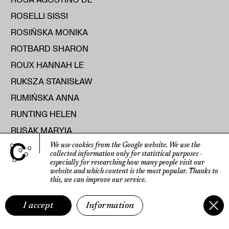
ROSELLI SISSI
ROSIŃSKA MONIKA
ROTBARD SHARON
ROUX HANNAH LE
RUKSZA STANISŁAW
RUMIŃSKA ANNA
RUNTING HELEN
RUSAK MARYIA
RUSECKA KATERYNA
We use cookies from the Google website.
We use the
collected information only for statistical purposes
-
RUTKOWSKI ROMAN
especially for researching how many people visit our
website
and which content is the most popular.
Thanks to
RYBICKA ELŻBIETA
this, we can improve our service.
RYŚ RAJMUND
I accept
Information
S