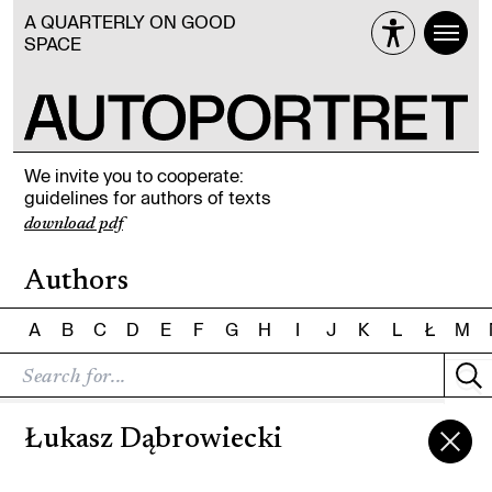
A QUARTERLY ON GOOD
SPACE
We invite you to cooperate:
guidelines for authors of texts
download pdf
Authors
A
B
C
D
E
F
G
H
I
J
K
L
Ł
M
Łukasz Dąbrowiecki