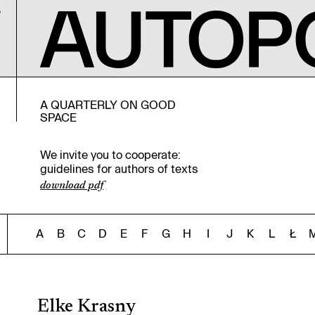
A QUARTERLY ON GOOD
SPACE
We invite you to cooperate:
guidelines for authors of texts
download pdf
A
B
C
D
E
F
G
H
I
J
K
L
Ł
Elke Krasny