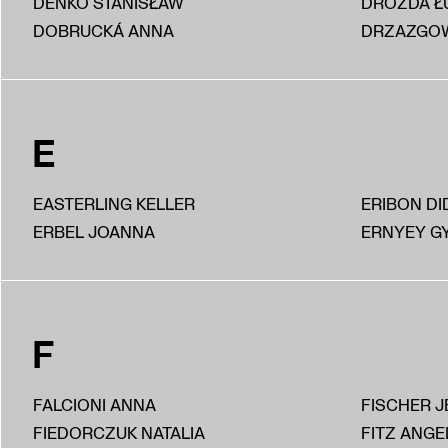
DEŃKO STANISŁAW
DROZDA Ł
DOBRUCKÁ ANNA
DRZAZGOW
E
EASTERLING KELLER
ERIBON DI
ERBEL JOANNA
ERNYEY G
F
FALCIONI ANNA
FISCHER J
FIEDORCZUK NATALIA
FITZ ANGE