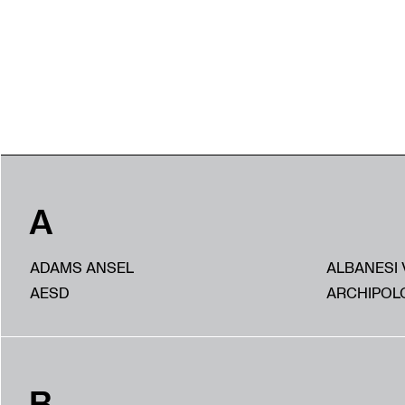
A
ADAMS ANSEL
ALBANESI 
AESD
ARCHIPOL
B