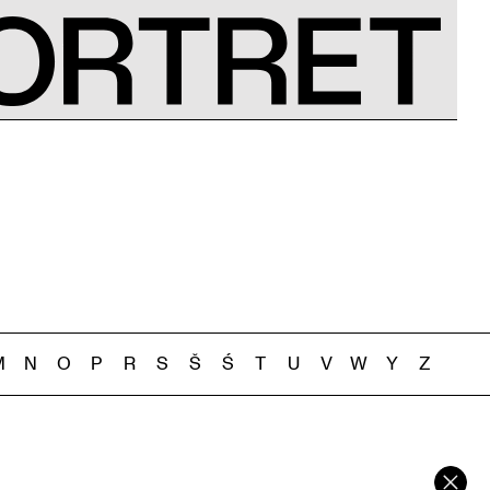
M
N
O
P
R
S
Š
Ś
T
U
V
W
Y
Z