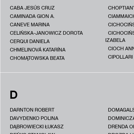
CABA JESÚS CRUZ
CHOPTIAN
CAMINADA GION A.
CIAMMAIC
CANEVE MARINA
CICHOCIŃS
CELIŃSKA-JANOWICZ DOROTA
CICHOCIŃ
IZABELA
CERQUI DANIELA
CIOCH AN
CHMELINOVÁ KATARÍNA
CIPOLLARI
CHOMĄTOWSKA BEATA
D
DARNTON ROBERT
DOMAGALS
DAVYDENKO POLINA
DOMINICZ
DĄBROWIECKI ŁUKASZ
DRENDA O