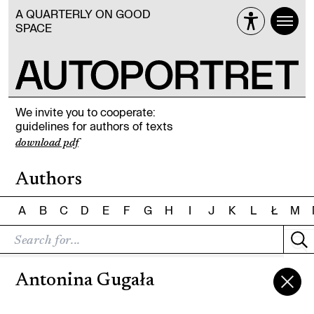
A QUARTERLY ON GOOD
SPACE
We invite you to cooperate:
guidelines for authors of texts
download pdf
Authors
A
B
C
D
E
F
G
H
I
J
K
L
Ł
M
Antonina Gugała