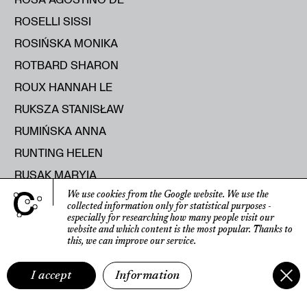
ROSELLI SISSI
ROSIŃSKA MONIKA
ROTBARD SHARON
ROUX HANNAH LE
RUKSZA STANISŁAW
RUMIŃSKA ANNA
RUNTING HELEN
RUSAK MARYIA
RUSECKA KATERYNA
We use cookies from the Google website.
We use the
collected information only for statistical purposes
-
RUTKOWSKI ROMAN
especially for researching how many people visit our
website
and which content is the most popular.
Thanks to
RYBICKA ELŻBIETA
this, we can improve our service.
RYŚ RAJMUND
I accept
Information
S