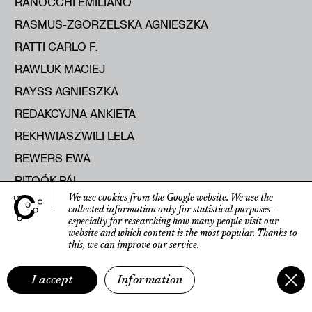
RANOCCHI EMILIANO
RASMUS-ZGORZELSKA AGNIESZKA
RATTI CARLO F.
RAWLUK MACIEJ
RAYSS AGNIESZKA
REDAKCYJNA ANKIETA
REKHWIASZWILI LELA
REWERS EWA
RITOÓK PÁL
We use cookies from the Google website.
We use the
RITTER KATHARINA
collected information only for statistical purposes
-
especially for researching how many people visit our
RODAK MACIEJ
website
and which content is the most popular.
Thanks to
ROLEČEK ALEŠ
this, we can improve our service.
ROMANIUK MICHAŁ
I accept
Information
ROOST FRANK