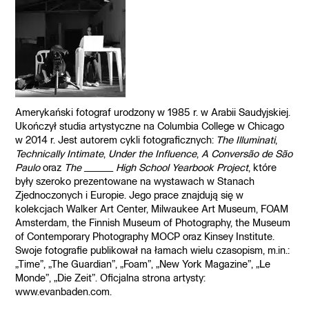
Amerykański fotograf urodzony w 1985 r. w Arabii Saudyjskiej.
Ukończył studia artystyczne na Columbia College w Chicago
w 2014 r. Jest autorem cykli fotograficznych:
The Illuminati
,
Technically Intimate
,
Under the Influence
,
A Conversão de São
Paulo
oraz
The _______ High School Yearbook Project
, które
były szeroko prezentowane na wystawach w Stanach
Zjednoczonych i Europie. Jego prace znajdują się w
kolekcjach Walker Art Center, Milwaukee Art Museum, FOAM
Amsterdam, the Finnish Museum of Photography, the Museum
of Contemporary Photography MOCP oraz Kinsey Institute.
Swoje fotografie publikował na łamach wielu czasopism, m.in.:
„Time”, „The Guardian”, „Foam”, „New York Magazine”, „Le
Monde”, „Die Zeit”. Oficjalna strona artysty:
www.evanbaden.com.