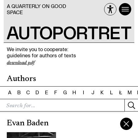
A QUARTERLY ON GOOD
SPACE
We invite you to cooperate:
guidelines for authors of texts
download pdf
Authors
A
B
C
D
E
F
G
H
I
J
K
L
Ł
M
Evan Baden