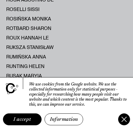
ROSELLI SISSI
ROSIŃSKA MONIKA
ROTBARD SHARON
ROUX HANNAH LE
RUKSZA STANISŁAW
RUMIŃSKA ANNA
RUNTING HELEN
RUSAK MARYIA
RUSECKA KATERYNA
We use cookies from the Google website.
We use the
collected information only for statistical purposes
-
RUTKOWSKI ROMAN
especially for researching how many people visit our
website
and which content is the most popular.
Thanks to
RYBICKA ELŻBIETA
this, we can improve our service.
RYŚ RAJMUND
I accept
Information
S