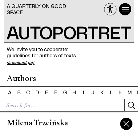
A QUARTERLY ON GOOD
SPACE
We invite you to cooperate:
guidelines for authors of texts
download pdf
Authors
A
B
C
D
E
F
G
H
I
J
K
L
Ł
M
Milena Trzcińska