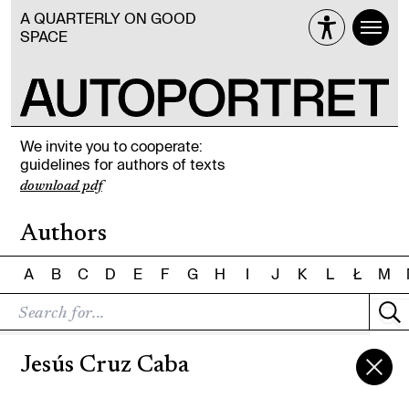
A QUARTERLY ON GOOD
SPACE
We invite you to cooperate:
guidelines for authors of texts
download pdf
Authors
A
B
C
D
E
F
G
H
I
J
K
L
Ł
M
Jesús Cruz Caba