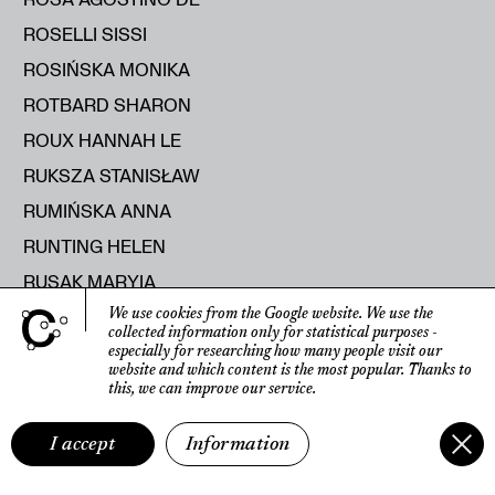
ROSELLI SISSI
ROSIŃSKA MONIKA
ROTBARD SHARON
ROUX HANNAH LE
RUKSZA STANISŁAW
RUMIŃSKA ANNA
RUNTING HELEN
RUSAK MARYIA
RUSECKA KATERYNA
We use cookies from the Google website.
We use the
collected information only for statistical purposes
-
RUTKOWSKI ROMAN
especially for researching how many people visit our
website
and which content is the most popular.
Thanks to
RYBICKA ELŻBIETA
this, we can improve our service.
RYŚ RAJMUND
I accept
Information
S