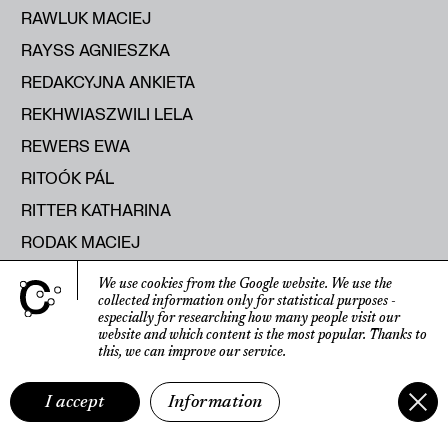
RAWLUK MACIEJ
RAYSS AGNIESZKA
REDAKCYJNA ANKIETA
REKHWIASZWILI LELA
REWERS EWA
RITOÓK PÁL
RITTER KATHARINA
RODAK MACIEJ
ROLEČEK ALEŠ
We use cookies from the Google website.
We use the
collected information only for statistical purposes
-
ROMANIUK MICHAŁ
especially for researching how many people visit our
ROOST FRANK
website
and which content is the most popular.
Thanks to
this, we can improve our service.
ROSA AGOSTINO DE
ROSELLI SISSI
I accept
Information
ROSIŃSKA MONIKA