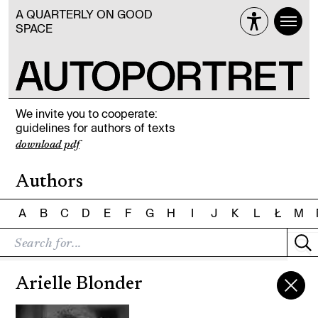
A QUARTERLY ON GOOD
SPACE
We invite you to cooperate:
guidelines for authors of texts
download pdf
Authors
A
B
C
D
E
F
G
H
I
J
K
L
Ł
M
Arielle Blonder