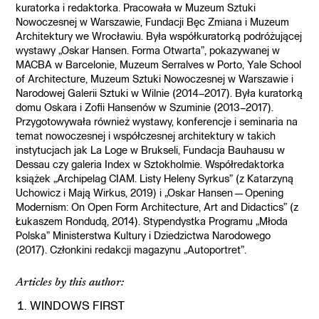
kuratorka i redaktorka. Pracowała w Muzeum Sztuki
Nowoczesnej w Warszawie, Fundacji Bęc Zmiana i Muzeum
Architektury we Wrocławiu. Była współkuratorką podróżującej
wystawy „Oskar Hansen. Forma Otwarta”, pokazywanej w
MACBA w Barcelonie, Muzeum Serralves w Porto, Yale School
of Architecture, Muzeum Sztuki Nowoczesnej w Warszawie i
Narodowej Galerii Sztuki w Wilnie (2014–2017). Była kuratorką
domu Oskara i Zofii Hansenów w Szuminie (2013–2017).
Przygotowywała również wystawy, konferencje i seminaria na
temat nowoczesnej i współczesnej architektury w takich
instytucjach jak La Loge w Brukseli, Fundacja Bauhausu w
Dessau czy galeria Index w Sztokholmie. Współredaktorka
książek „Archipelag CIAM. Listy Heleny Syrkus” (z Katarzyną
Uchowicz i Mają Wirkus, 2019) i „Oskar Hansen—Opening
Modernism: On Open Form Architecture, Art and Didactics” (z
Łukaszem Rondudą, 2014). Stypendystka Programu „Młoda
Polska” Ministerstwa Kultury i Dziedzictwa Narodowego
(2017). Członkini redakcji magazynu „Autoportret”.
Articles by this author:
WINDOWS FIRST