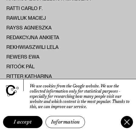
RATTI CARLO F.
RAWLUK MACIEJ
RAYSS AGNIESZKA
REDAKCYJNA ANKIETA
REKHWIASZWILI LELA
REWERS EWA
RITOÓK PÁL
RITTER KATHARINA
RODAK MACIEJ
We use cookies from the Google website.
We use the
collected information only for statistical purposes
-
ROLEČEK ALEŠ
especially for researching how many people visit our
website
and which content is the most popular.
Thanks to
ROMANIUK MICHAŁ
this, we can improve our service.
ROOST FRANK
I accept
Information
ROSA AGOSTINO DE
ROSELLI SISSI