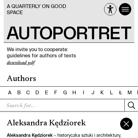
A QUARTERLY ON GOOD
SPACE
We invite you to cooperate:
guidelines for authors of texts
download pdf
Authors
A
B
C
D
E
F
G
H
I
J
K
L
Ł
M
Aleksandra Kędziorek
Aleksandra Kędziorek
– historyczka sztuki i architektury,