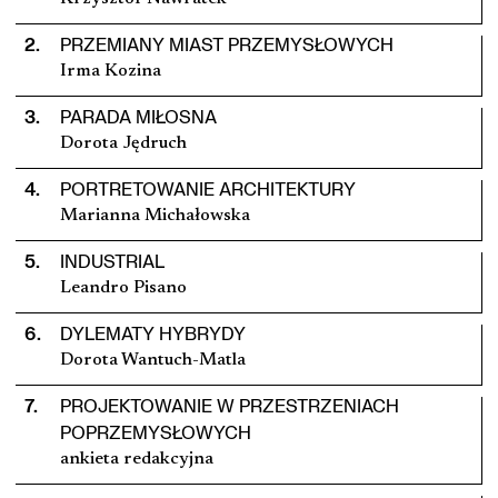
2
.
PRZEMIANY MIAST PRZEMYSŁOWYCH
Irma Kozina
3
.
PARADA MIŁOSNA
Dorota Jędruch
4
.
PORTRETOWANIE ARCHITEKTURY
Marianna Michałowska
5
.
INDUSTRIAL
Leandro Pisano
6
.
DYLEMATY HYBRYDY
Dorota Wantuch-Matla
7
.
PROJEKTOWANIE W PRZESTRZENIACH
POPRZEMYSŁOWYCH
ankieta redakcyjna