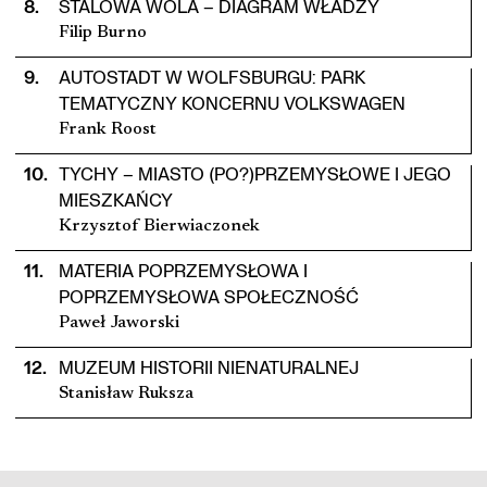
8
.
STALOWA WOLA – DIAGRAM WŁADZY
Filip Burno
9
.
AUTOSTADT W WOLFSBURGU: PARK
TEMATYCZNY KONCERNU VOLKSWAGEN
Frank Roost
10
.
TYCHY – MIASTO (PO?)PRZEMYSŁOWE I JEGO
MIESZKAŃCY
Krzysztof Bierwiaczonek
11
.
MATERIA POPRZEMYSŁOWA I
POPRZEMYSŁOWA SPOŁECZNOŚĆ
Paweł Jaworski
12
.
MUZEUM HISTORII NIENATURALNEJ
Stanisław Ruksza