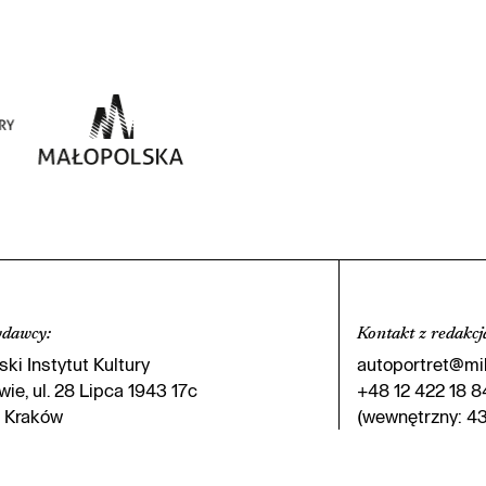
ydawcy
:
Kontakt z redakcj
ki Instytut Kultury
autoportret@mik
ie, ul. 28 Lipca 1943 17c
+48 12 422 18 8
 Kraków
(wewnętrzny: 43