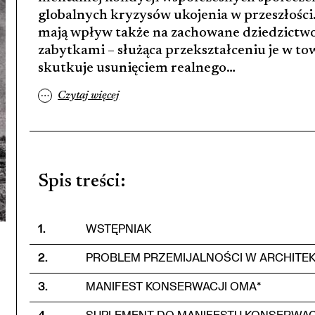
globalnych kryzysów ukojenia w przeszłości
mają wpływ także na zachowane dziedzictwo.
zabytkami – służąca przekształceniu je w t
skutkuje usunięciem realnego…
…
Czytaj więcej
Spis treści
:
1
.
WSTĘPNIAK
2
.
PROBLEM PRZEMIJALNOŚCI W ARCHIT
3
.
MANIFEST KONSERWACJI OMA*
4
.
SUPLEMENT DO MANIFESTU KONSERWAC