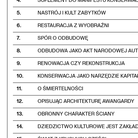
5
.
NASTRÓJ I KULT ZABYTKÓW
6
.
RESTAURACJA Z WYOBRAŹNI
7
.
SPÓR O ODBUDOWĘ
8
.
ODBUDOWA JAKO AKT NARODOWEJ AUT
9
.
RENOWACJA CZY REKONSTRUKCJA
10
.
KONSERWACJA JAKO NARZĘDZIE KAPITA
11
.
O ŚMIERTELNOŚCI
12
.
OPISUJĄC ARCHITEKTURĘ AWANGARDY
13
.
OBRONNY CHARAKTER ŚCIANY
14
.
DZIEDZICTWO KULTUROWE JEST ZAKŁAD