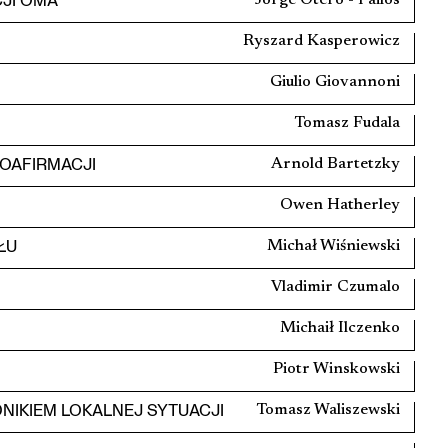
Jorge Otero - Pailos
Ryszard Kasperowicz
Giulio Giovannoni
Tomasz Fudala
OAFIRMACJI
Arnold Bartetzky
Owen Hatherley
ŁU
Michał Wiśniewski
Vladimir Czumalo
Michaił Ilczenko
Piotr Winskowski
NIKIEM LOKALNEJ SYTUACJI
Tomasz Waliszewski