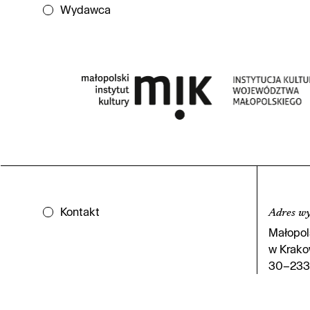
Wydawca
Kontakt
Adres w
Małopols
w Krakow
30–233