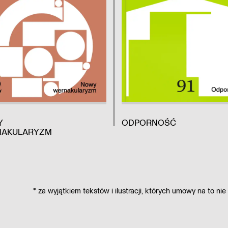
Y
ODPORNOŚĆ
AKULARYZM
*
za wyjątkiem tekstów i ilustracji,
których umowy na to nie