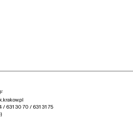
ą
:
.krakow.pl
4 / 631 30 70 / 631 31 75
)