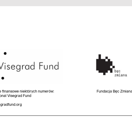
e finansowe niektórych numerów
:
Fundacja Bęc Zmian
ional Visegrad Fund
egradfund.org