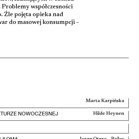
. Problemy współczesności
 Źle pojęta opieka nad
owar do masowej konsumpcji –
Marta Karpińska
EKTURZE NOWOCZESNEJ
Hilde Heynen
JI OMA