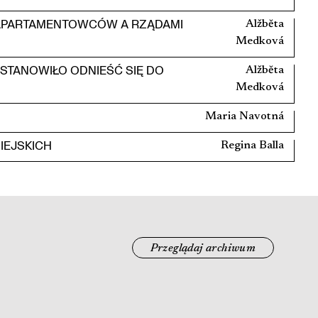
M APARTAMENTOWCÓW A RZĄDAMI
Alžbĕta
Medková
OSTANOWIŁO ODNIEŚĆ SIĘ DO
Alžbĕta
Medková
Maria Navotná
EJSKICH
Regina Balla
Przeglądaj archiwum