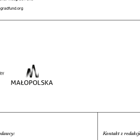
egradfund.org
ydawcy
:
Kontakt z redakcj