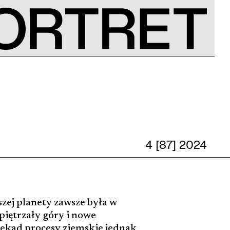
4 [87] 2024
zej planety zawsze była w
piętrzały góry i nowe
dekad procesy ziemskie jednak