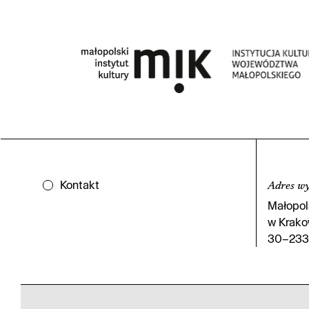
Kontakt
Adres w
Małopols
w Krakow
30–233