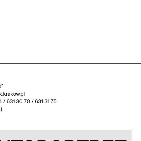
ą
:
.krakow.pl
4 / 631 30 70 / 631 31 75
)