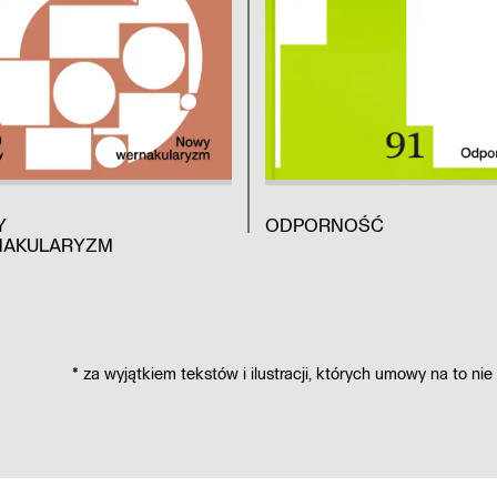
Y
ODPORNOŚĆ
AKULARYZM
*
za wyjątkiem tekstów i ilustracji,
których umowy na to nie