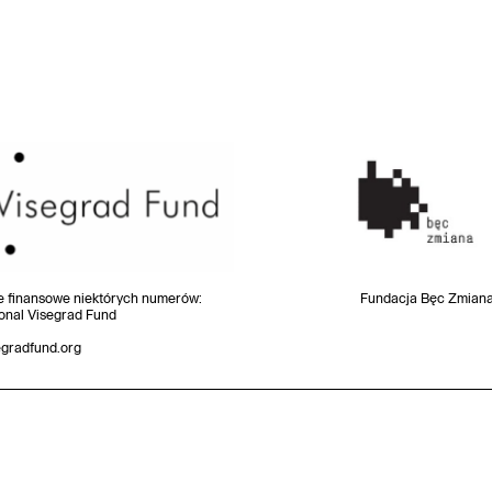
e finansowe niektórych numerów
:
Fundacja Bęc Zmian
ional Visegrad Fund
egradfund.org