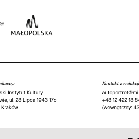
ydawcy
:
Kontakt z redakcj
ki Instytut Kultury
autoportret@mik
ie, ul. 28 Lipca 1943 17c
+48 12 422 18 8
 Kraków
(wewnętrzny: 43