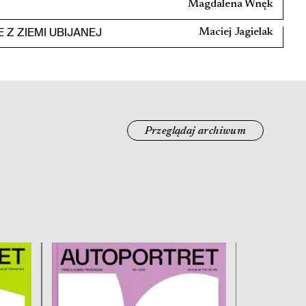
Magdalena Wnęk
Z ZIEMI UBIJANEJ
Maciej Jagielak
Przeglądaj archiwum