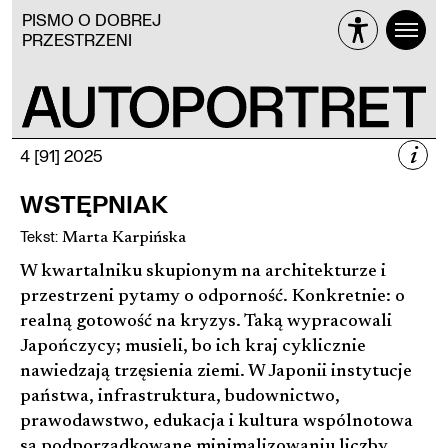
PISMO O DOBREJ
PRZESTRZENI
i
4 [91] 2025
4 [91] 2025
WSTĘPNIAK
ODPORNOŚĆ
Tekst
:
Marta Karpińska
W kwartalniku skupionym na architekturze i
przestrzeni pytamy o odporność. Konkretnie: o
realną gotowość na kryzys. Taką wypracowali
Więcej
Japończycy; musieli, bo ich kraj cyklicznie
nawiedzają trzęsienia ziemi. W Japonii instytucje
państwa, infrastruktura, budownictwo,
prawodawstwo, edukacja i kultura wspólnotowa
są podporządkowane minimalizowaniu liczby