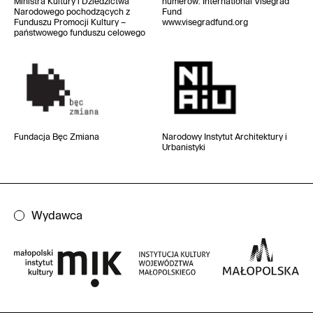
Ministra Kultury i Dziedzictwa
numerów
: International Visegrad
Narodowego pochodzących z
Fund
Funduszu Promocji Kultury –
www.visegradfund.org
państwowego funduszu celowego
Fundacja Bęc Zmiana
Narodowy Instytut
Architektury i
Urbanistyki
Wydawca