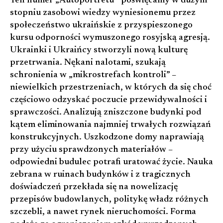
Ten numer „Autoportretu” poświęcamy w dużym
stopniu zasobowi wiedzy wyniesionemu przez
społeczeństwo ukraińskie z przyspieszonego
kursu odporności wymuszonego rosyjską agresją.
Ukrainki i Ukraińcy stworzyli nową kulturę
przetrwania. Nękani nalotami, szukają
schronienia w „mikrostrefach kontroli” –
niewielkich przestrzeniach, w których da się choć
częściowo odzyskać poczucie przewidywalności i
sprawczości. Analizują zniszczone budynki pod
kątem eliminowania najmniej trwałych rozwiązań
konstrukcyjnych. Uszkodzone domy naprawiają
przy użyciu sprawdzonych materiałów –
odpowiedni budulec potrafi uratować życie. Nauka
zebrana w ruinach budynków i z tragicznych
doświadczeń przekłada się na nowelizację
przepisów budowlanych, politykę władz różnych
szczebli, a nawet rynek nieruchomości. Forma