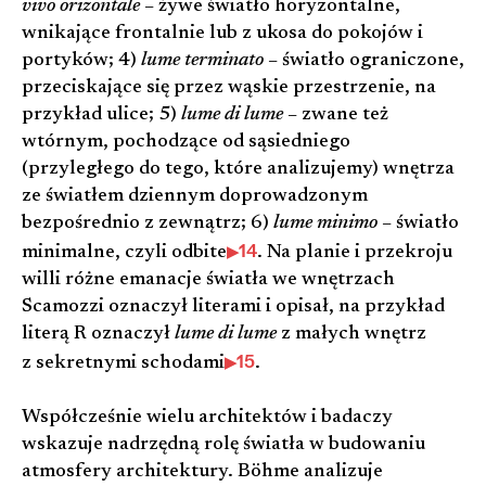
vivo orizontale
– żywe światło horyzontalne,
wnikające frontalnie lub z ukosa do pokojów i
portyków; 4)
lume terminato
– światło ograniczone,
przeciskające się przez wąskie przestrzenie, na
przykład ulice; 5)
lume di lume
– zwane też
wtórnym, pochodzące od sąsiedniego
(przyległego do tego, które analizujemy) wnętrza
ze światłem dziennym doprowadzonym
bezpośrednio z zewnątrz; 6)
lume minimo
– światło
14
minimalne, czyli odbite
. Na planie i przekroju
willi różne emanacje światła we wnętrzach
Scamozzi oznaczył literami i opisał, na przykład
literą R oznaczył
lume di lume
z małych wnętrz
15
z sekretnymi schodami
.
Współcześnie wielu architektów i badaczy
wskazuje nadrzędną rolę światła w budowaniu
atmosfery architektury. Böhme analizuje