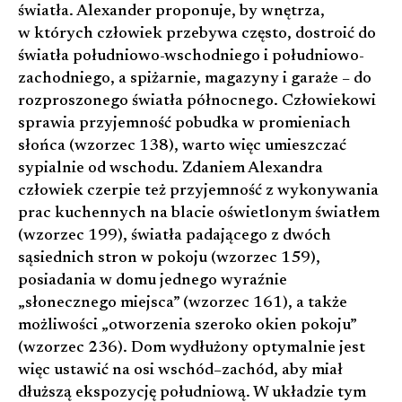
światła. Alexander proponuje, by wnętrza,
w których człowiek przebywa często, dostroić do
światła południowo-wschodniego i południowo-
zachodniego, a spiżarnie, magazyny i garaże – do
rozproszonego światła północnego. Człowiekowi
sprawia przyjemność pobudka w promieniach
słońca (wzorzec 138), warto więc umieszczać
sypialnie od wschodu. Zdaniem Alexandra
człowiek czerpie też przyjemność z wykonywania
prac kuchennych na blacie oświetlonym światłem
(wzorzec 199), światła padającego z dwóch
sąsiednich stron w pokoju (wzorzec 159),
posiadania w domu jednego wyraźnie
„słonecznego miejsca” (wzorzec 161), a także
możliwości „otworzenia szeroko okien pokoju”
(wzorzec 236). Dom wydłużony optymalnie jest
więc ustawić na osi wschód–zachód, aby miał
dłuższą ekspozycję południową. W układzie tym