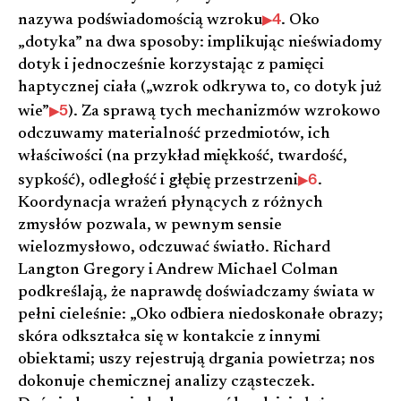
4
nazywa podświadomością wzroku
. Oko
„dotyka” na dwa sposoby: implikując nieświadomy
dotyk i jednocześnie korzystając z pamięci
haptycznej ciała („wzrok odkrywa to, co dotyk już
5
wie”
). Za sprawą tych mechanizmów wzrokowo
odczuwamy materialność przedmiotów, ich
właściwości (na przykład miękkość, twardość,
6
sypkość), odległość i głębię przestrzeni
.
Koordynacja wrażeń płynących z różnych
zmysłów pozwala, w pewnym sensie
wielozmysłowo, odczuwać światło. Richard
Langton Gregory i Andrew Michael Colman
podkreślają, że naprawdę doświadczamy świata w
pełni cieleśnie: „Oko odbiera niedoskonałe obrazy;
skóra odkształca się w kontakcie z innymi
obiektami; uszy rejestrują drgania powietrza; nos
dokonuje chemicznej analizy cząsteczek.