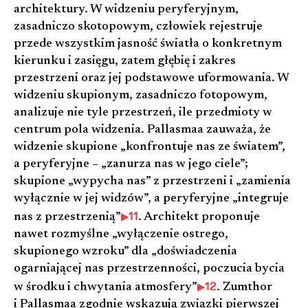
architektury. W widzeniu peryferyjnym,
zasadniczo skotopowym, człowiek rejestruje
przede wszystkim jasność światła o konkretnym
kierunku i zasięgu, zatem głębię i zakres
przestrzeni oraz jej podstawowe uformowania. W
widzeniu skupionym, zasadniczo fotopowym,
analizuje nie tyle przestrzeń, ile przedmioty w
centrum pola widzenia. Pallasmaa zauważa, że
widzenie skupione „konfrontuje nas ze światem”,
a peryferyjne – „zanurza nas w jego ciele”;
skupione „wypycha nas” z przestrzeni i „zamienia
wyłącznie w jej widzów”, a peryferyjne „integruje
11
nas z przestrzenią”
. Architekt proponuje
nawet rozmyślne „wyłączenie ostrego,
skupionego wzroku” dla „doświadczenia
ogarniającej nas przestrzenności, poczucia bycia
12
w środku i chwytania atmosfery”
. Zumthor
i Pallasmaa zgodnie wskazują związki pierwszej