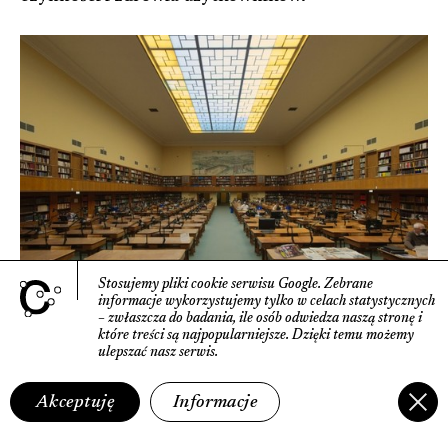
Stosujemy pliki cookie serwisu Google.
Zebrane
informacje wyko­rzystujemy tylko w celach statys­tycznych
– zwłaszcza do badania, ile osób odwiedza naszą stronę
i
Czytelnia główna w starym gmachu Biblioteki Jagiellońskiej, Kraków
które treści są najpopularniejsze.
Dzięki temu możemy
proj. Wacław Krzyżanowski, 1929–1939
ulepszać nasz serwis.
Fot. Adrian Tync, Wikimedia Commons CCA-SA 4.0 International
Podobieństwo doświadczeń percepcyjnych danej
Akceptuję
Informacje
grupy ludzi pozwala kształtować światło we
wnętrzach sakralnych w taki sposób, by