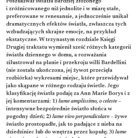
Poszukiwał światła bardziej złożonego
i zróżnicowanego niż jednolite i w miarę stałe,
preferowane w renesansie, a jednocześnie unikał
dramatycznych efektów światła, zwłaszcza tych
wzbudzających skrajne emocje, na przykład
ekstatyczne. W trzynastym rozdziale Księgi
Drugiej traktatu wymienił sześć różnych kategorii
światła dziennego w domu, a rozważania
zilustrował na planie i przekroju willi Bardellini
(nie została ukończona, jej żywot przecięła
rozbiórka) wykresami miejsc, które przewidywał
jako skąpane w różnego rodzaju świetle. Jego
klasyfikację światła podaję za Ann Marie Borys i z
jej komentarzami: 1)
lume amplissimo, o celeste
–
intensywne bezpośrednie światło słońca w
pogodny dzień; 2)
lume vivo perpendicolare
– żywe
światło prostopadłe, jak to padające z nieba na
dziedziniec lub do wnętrza przez kopułę; 3)
lume