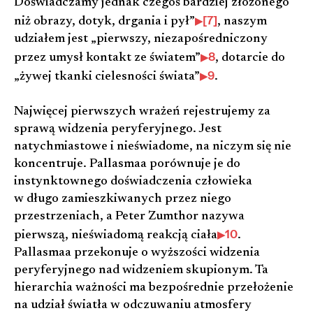
Doświadczamy jednak czegoś bardziej złożonego
[7]
niż obrazy, dotyk, drgania i pył”
, naszym
udziałem jest „pierwszy, niezapośredniczony
8
przez umysł kontakt ze światem”
, dotarcie do
9
„żywej tkanki cielesności świata”
.
Najwięcej pierwszych wrażeń rejestrujemy za
sprawą widzenia peryferyjnego. Jest
natychmiastowe i nieświadome, na niczym się nie
koncentruje. Pallasmaa porównuje je do
instynktownego doświadczenia człowieka
w długo zamieszkiwanych przez niego
przestrzeniach, a Peter Zumthor nazywa
10
pierwszą, nieświadomą reakcją ciała
.
Pallasmaa przekonuje o wyższości widzenia
peryferyjnego nad widzeniem skupionym. Ta
hierarchia ważności ma bezpośrednie przełożenie
na udział światła w odczuwaniu atmosfery