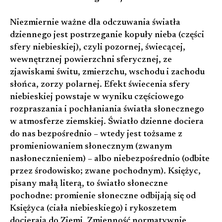
Niezmiernie ważne dla odczuwania światła
dziennego jest postrzeganie kopuły nieba (części
sfery niebieskiej), czyli pozornej, świecącej,
wewnętrznej powierzchni sferycznej, ze
zjawiskami świtu, zmierzchu, wschodu i zachodu
słońca, zorzy polarnej. Efekt świecenia sfery
niebieskiej powstaje w wyniku częściowego
rozpraszania i pochłaniania światła słonecznego
w atmosferze ziemskiej. Światło dzienne dociera
do nas bezpośrednio – wtedy jest tożsame z
promieniowaniem słonecznym (zwanym
nasłonecznieniem) – albo niebezpośrednio (odbite
przez środowisko; zwane pochodnym). Księżyc,
pisany małą literą, to światło słoneczne
pochodne: promienie słoneczne odbijają się od
Księżyca (ciała niebieskiego) i rykoszetem
docierają do Ziemi. Zmienność normatywnie