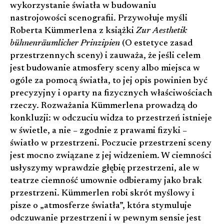
wykorzystanie światła w budowaniu
nastrojowości scenografii. Przywołuje myśli
Roberta Kümmerlena z książki
Zur Aesthetik
bühnenräumlicher Prinzipien
(O estetyce zasad
przestrzennych sceny) i zauważa, że jeśli celem
jest budowanie atmosfery sceny albo miejsca w
ogóle za pomocą światła, to jej opis powinien być
precyzyjny i oparty na fizycznych właściwościach
rzeczy. Rozważania Kümmerlena prowadzą do
konkluzji: w odczuciu widza to przestrzeń istnieje
w świetle, a nie – zgodnie z prawami fizyki –
światło w przestrzeni. Poczucie przestrzeni sceny
jest mocno związane z jej widzeniem. W ciemności
usłyszymy wprawdzie głębię przestrzeni, ale w
teatrze ciemność umownie odbieramy jako brak
przestrzeni. Kümmerlen robi skrót myślowy i
pisze o „atmosferze światła”, która stymuluje
odczuwanie przestrzeni i w pewnym sensie jest