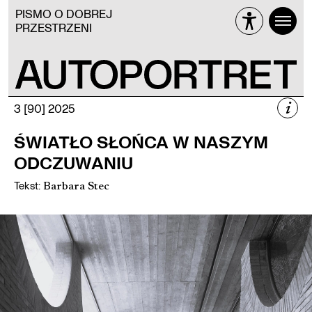
PISMO O DOBREJ
PRZESTRZENI
i
3 [90] 2025
3 [90] 2025
ŚWIATŁO SŁOŃCA W NASZYM
CZUCIE PRZESTRZENI
ODCZUWANIU
Tekst
:
Barbara Stec
Więcej