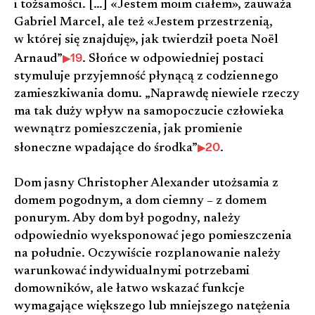
i tożsamości. […] «Jestem moim ciałem», zauważa
Gabriel Marcel, ale też «Jestem przestrzenią,
w której się znajduję», jak twierdził poeta Noël
19
Arnaud”
. Słońce w odpowiedniej postaci
stymuluje przyjemność płynącą z codziennego
zamieszkiwania domu. „Naprawdę niewiele rzeczy
ma tak duży wpływ na samopoczucie człowieka
wewnątrz pomieszczenia, jak promienie
20
słoneczne wpadające do środka”
.
Dom jasny Christopher Alexander utożsamia z
domem pogodnym, a dom ciemny – z domem
ponurym. Aby dom był pogodny, należy
odpowiednio wyeksponować jego pomieszczenia
na południe. Oczywiście rozplanowanie należy
warunkować indywidualnymi potrzebami
domowników, ale łatwo wskazać funkcje
wymagające większego lub mniejszego natężenia