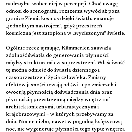
nadrzędna wobec niej w percepcji. Choć uwagę
odnosi do scenografii, rozszerza wywód aż poza
granice Ziemi: kosmos dzięki światłu emanuje
„jednolitym nastrojem”, gdyż przestrzeń
kosmiczna jest zatopiona w „wyciszonym” świetle.
Ogólnie rzecz ujmując, Kümmerlen zauważa
zdolność światła do generowania płynności
między strukturami czasoprzestrzeni. Właściwość
tę można odnieść do światła dziennego i
czasoprzestrzeni życia człowieka. Zmiany
efektów jasności trwają od świtu po zmierzch i
owocują płynnością doświadczenia dnia oraz
płynnością przestrzenną między wnętrzami –
architektonicznymi, urbanistycznymi i
krajobrazowymi – w których przebywamy za
dnia. Nocne niebo, nawet w pogodną księżycową
noc, nie wygeneruje płynności tego typu; wnętrza