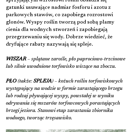
sprzyjającym wzrostowi roślin obsadza się
gatunki usuwające nadmiar fosforu i azotu z
parkowych stawów, co zapobiega rozrostowi
glonów. Wyspy roślin tworzą pod sobą plamy
cienia dla wodnych stworzeń i zapobiegają
przegrzewaniu się wody. Dobrze wiedzieć, że
dryfujące rabaty nazywają się spleje.
WISZAR
– splątane zarośle, pło paprociowo-trzcinowe
lub silnie uwodnione torfowisko wiszące na zboczu.
PŁO
(także:
SPLEJA
) – kożuch roślin torfowiskowych
występujący na wodzie w formie zarastającego brzegu
lub rodzaj pływającej wyspy, powstałej w wyniku
odrywania się mszarów torfowcowych porastających
brzegi jeziora. Stanowi etap zarastania zbiornika
wodnego, tworząc trzęsawisko.