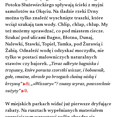
Potoku Służewieckiego spływają ścieki z myjni
samolotów na Okęciu. Na śladzie rzeki Drny
można tylko znaleźć wyschnięte traszki, które
wciąż szukają tam wody. Chlip, chlap, chlup. My
też możemy sprawdzać, co pod miastem ciecze.
Szukać pod ulicami Bagno, Błotna, Dunaj,
Nalewki, Stawki, Topiel, Tamka, pod Żurawią i
Żabią. Odnaleźć wodę i odzyskać moczydła, nie
tylko w postaci malowniczych naturalnych
stawów czy bajorek.
„Teraz odkryte bagniska i
trzęsawy, które porasta szorstki wiszar, i bobownik,
gołe, smutne, obrosłe po brzegach choiną niską i
8
krzywą”
;
„»Wiszary«”? znany wyraz, powszechnie
9
zużyty”
.
W miejskich parkach widać już pierwsze dryfujące
rabaty. Na rusztach wypełnianych materiałem