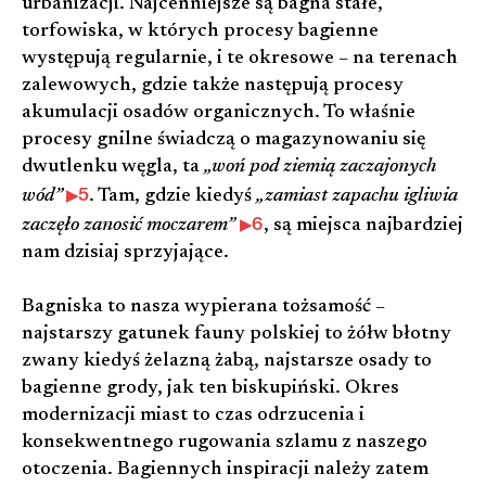
urbanizacji. Najcenniejsze są bagna stałe,
torfowiska, w których procesy bagienne
występują regularnie, i te okresowe – na terenach
zalewowych, gdzie także następują procesy
akumulacji osadów organicznych. To właśnie
procesy gnilne świadczą o magazynowaniu się
dwutlenku węgla, ta
„woń pod ziemią zaczajonych
5
wód”
. Tam, gdzie kiedyś
„zamiast zapachu igliwia
6
zaczęło zanosić moczarem”
, są miejsca najbardziej
nam dzisiaj sprzyjające.
Bagniska to nasza wypierana tożsamość –
najstarszy gatunek fauny polskiej to żółw błotny
zwany kiedyś żelazną żabą, najstarsze osady to
bagienne grody, jak ten biskupiński. Okres
modernizacji miast to czas odrzucenia i
konsekwentnego rugowania szlamu z naszego
otoczenia. Bagiennych inspiracji należy zatem