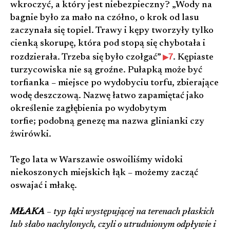
wkroczyć, a który jest niebezpieczny? „Wody na
bagnie było za mało na czółno, o krok od lasu
zaczynała się topiel. Trawy i kępy tworzyły tylko
cienką skorupę, która pod stopą się chybotała i
7
rozdzierała. Trzeba się było czołgać”
. Kępiaste
turzycowiska nie są groźne. Pułapką może być
torfianka – miejsce po wydobyciu torfu, zbierające
wodę deszczową. Nazwę łatwo zapamiętać jako
określenie zagłębienia po wydobytym
torfie; podobną genezę ma nazwa glinianki czy
żwirówki.
Tego lata w Warszawie oswoiliśmy widoki
niekoszonych miejskich łąk – możemy zacząć
oswajać i młakę.
MŁAKA
– typ łąki występującej na terenach płaskich
lub słabo nachylonych, czyli o utrudnionym odpływie i