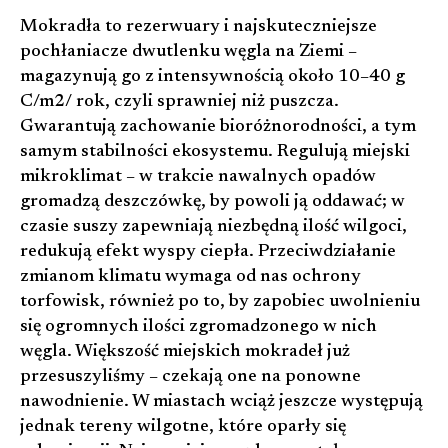
Mokradła to rezerwuary i najskuteczniejsze
pochłaniacze dwutlenku węgla na Ziemi –
magazynują go z intensywnością około 10–40 g
C/m2/ rok, czyli sprawniej niż puszcza.
Gwarantują zachowanie bioróżnorodności, a tym
samym stabilności ekosystemu. Regulują miejski
mikroklimat – w trakcie nawalnych opadów
gromadzą deszczówkę, by powoli ją oddawać; w
czasie suszy zapewniają niezbędną ilość wilgoci,
redukują efekt wyspy ciepła. Przeciwdziałanie
zmianom klimatu wymaga od nas ochrony
torfowisk, również po to, by zapobiec uwolnieniu
się ogromnych ilości zgromadzonego w nich
węgla. Większość miejskich mokradeł już
przesuszyliśmy – czekają one na ponowne
nawodnienie. W miastach wciąż jeszcze występują
jednak tereny wilgotne, które oparły się