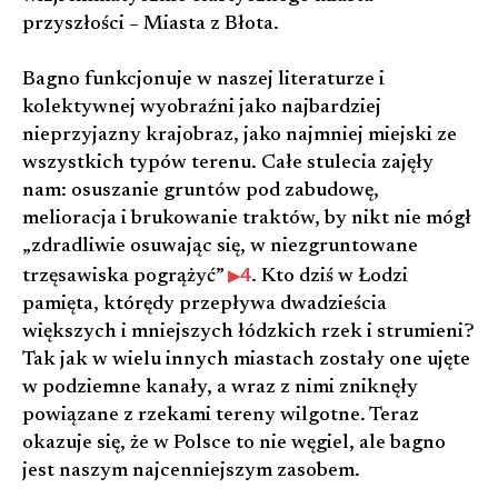
przyszłości – Miasta z Błota.
Bagno funkcjonuje w naszej literaturze i
kolektywnej wyobraźni jako najbardziej
nieprzyjazny krajobraz, jako najmniej miejski ze
wszystkich typów terenu. Całe stulecia zajęły
nam: osuszanie gruntów pod zabudowę,
melioracja i brukowanie traktów, by nikt nie mógł
„zdradliwie osuwając się, w niezgruntowane
4
trzęsawiska pogrążyć”
. Kto dziś w Łodzi
pamięta, którędy przepływa dwadzieścia
większych i mniejszych łódzkich rzek i strumieni?
Tak jak w wielu innych miastach zostały one ujęte
w podziemne kanały, a wraz z nimi zniknęły
powiązane z rzekami tereny wilgotne. Teraz
okazuje się, że w Polsce to nie węgiel, ale bagno
jest naszym najcenniejszym zasobem.