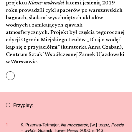
projektu
Klaser mokradeł
latem i jesienią 2019
roku prowadzili cykl spacerów po warszawskich
bagnach, śladami wyschniętych układów
wodnych i zanikających zjawisk
atmosferycznych. Projekt był częścią tegorocznej
edycji Ogrodu Miejskiego Jazdów „Dbaj o wodę i
kąp się z przyjaciółmi” (kuratorka Anna Czaban),
Centrum Sztuki Współczesnej Zamek Ujazdowski
w Warszawie.
Przypisy:
1
K. Przerwa‐Tetmajer,
Na moczarach
, [w:] tegoż,
Poezje
– wybór
, Gdańsk: Tower Press, 2000, s. 143.