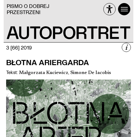
PISMO O DOBREJ
PRZESTRZENI
i
3 [66] 2019
3 [66] 2019
BŁOTNA ARIERGARDA
NIEUŻYTKI
Tekst
:
,
Małgorzata Kuciewicz
Simone De Iacobis
Więcej