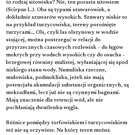
to rodzaj sitowiska? Nie, ten porasta sitowiem
(Scirpus L.). Oba są typami szuwarowisk, a
dokładnie szuwarów wysokich. Szuwary niskie to
na przykład turzycowiska, tereny porośnięte
turzycami… Ols, czyli las olszynowy w wodzie
stojącej, można postrzegać w relacji do
przyrzecznych czasowych rozlewisk – do łęgów
mokrych przy wodach wysokich czy do osucha –
brzegowej równiny mulistej, wyłaniającej się spod
niskiego stanu wody. Namuliska rzeczne,
mułowiska, podmokliska, jeżeli nie mają
potencjału akumulacji substancji organicznych, są
mokradłami, lecz już nie są czynnymi bagnami.
Mają znaczenie dla retencji wód, ale nie
pochłaniają dwutlenku węgla.
Różnice pomiędzy torfowiskiem i turzycowiskiem
też nie są oczywiste. Na który teren można