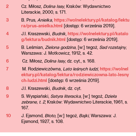
2
Cz. Miłosz,
Dolina Issy
, Kraków: Wydawnictwo
Literackie, 2000, s. 171.
3
B. Prus,
Anielka
,
https://wolnelektury.pl/katalog/lektu
ra/prus‐anielka.html
[dostęp: 6 września 2019].
4
J.I. Kraszewski,
Budnik
,
https://wolnelektury.pl/katalo
g/lektura/budnik.html
[dostęp: 6 września 2019].
5
B. Leśmian,
Zielona godzina
, [w:] tegoż,
Sad rozstajny
,
Warszawa: J. Motkowicz, 1912, s. 42.
6
Cz. Miłosz,
Dolina Issy
, dz. cyt., s. 168.
7
M. Rodziewiczówna,
Lato leśnych ludzi
,
https://wolnel
ektury.pl/katalog/lektura/rodziewiczowna‐lato‐lesny
ch‐ludzi.html
[dostęp: 6 września 2019].
8
J.I. Kraszewski,
Budnik
, dz. cyt.
9
S. Wyspiański,
Satyra literacka
, [w:] tegoż,
Dzieła
zebrane, t. 2
, Kraków: Wydawnictwo Literackie, 1961, s.
167.
10
J. Ejsmond,
Błoto
, [w:] tegoż,
Bajki
, Warszawa: J.
Ejsmond, 1927, s. 108.