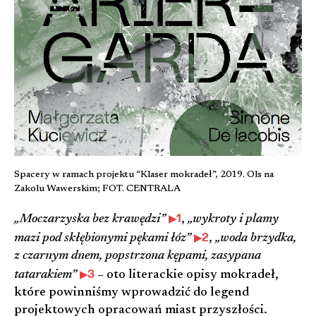
Spacery w ramach projektu “Klaser mokradeł”, 2019. Ols na
Zakolu Wawerskim; FOT. CENTRALA
1
„Moczarzyska bez krawędzi”
,
„wykroty i plamy
2
mazi pod skłębionymi pękami łóz”
,
„woda brzydka,
z czarnym dnem, popstrzona kępami, zasypana
3
tatarakiem”
– oto literackie opisy mokradeł,
które powinniśmy wprowadzić do legend
projektowych opracowań miast przyszłości.