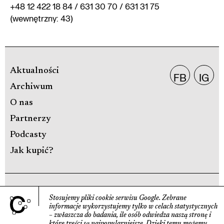
+48 12 422 18 84 / 631 30 70 / 631 31 75
(wewnętrzny: 43)
Aktualności
FB
IG
Archiwum
O nas
Partnerzy
Podcasty
Jak kupić?
POLITYKA PRYWATNOŚCI
Stosujemy pliki cookie serwisu Google.
Zebrane
informacje wyko­rzystujemy tylko w celach statys­tycznych
DEKLARACJA DOSTĘPNOŚCI
– zwłaszcza do badania, ile osób odwiedza naszą stronę
i