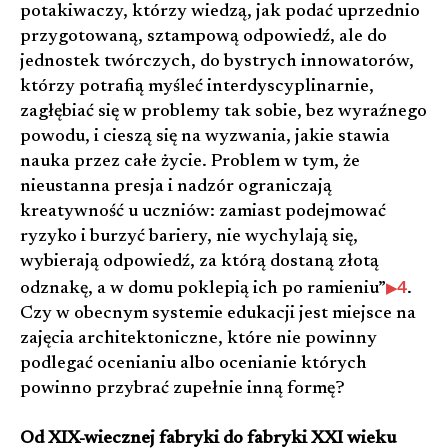
potakiwaczy, którzy wiedzą, jak podać uprzednio
przygotowaną, sztampową odpowiedź, ale do
jednostek twórczych, do bystrych innowatorów,
którzy potrafią myśleć interdyscyplinarnie,
zagłębiać się w problemy tak sobie, bez wyraźnego
powodu, i cieszą się na wyzwania, jakie stawia
nauka przez całe życie. Problem w tym, że
nieustanna presja i nadzór ograniczają
kreatywność u uczniów: zamiast podejmować
ryzyko i burzyć bariery, nie wychylają się,
wybierają odpowiedź, za którą dostaną złotą
4
odznakę, a w domu poklepią ich po ramieniu”
.
Czy w obecnym systemie edukacji jest miejsce na
zajęcia architektoniczne, które nie powinny
podlegać ocenianiu albo ocenianie których
powinno przybrać zupełnie inną formę?
Od XIX-wiecznej fabryki do fabryki XXI wieku