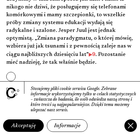
nikogo nie dziwi, że posługujemy się telefonami
komórkowymi i mamy szczepionki, to wszelkie
próby zmiany systemu edukacji wydają się
radykalne i szalone. Jesper Juul jest jednak
optymistą. „Zmiana paradygmatu, o której mówię,
wzbiera już jak tsunami i z pewnością zaleje nas w
9
ciągu najbliższych dziesięciu lat”
. Pozostanie
mieć nadzieję, że tak właśnie będzie.
Stosujemy pliki cookie serwisu Google.
Zebrane
informacje wyko­rzystujemy tylko w celach statys­tycznych
– zwłaszcza do badania, ile osób odwiedza naszą stronę
i
które treści są najpopularniejsze.
Dzięki temu możemy
ulepszać nasz serwis.
Akceptuję
Informacje
Archiwum