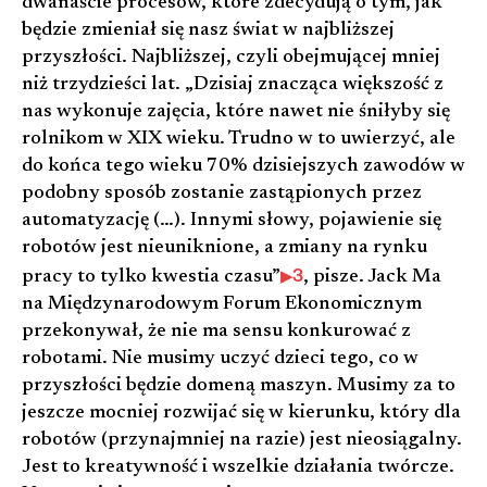
dwanaście procesów, które zdecydują o tym, jak
będzie zmieniał się nasz świat w najbliższej
przyszłości. Najbliższej, czyli obejmującej mniej
niż trzydzieści lat. „Dzisiaj znacząca większość z
nas wykonuje zajęcia, które nawet nie śniłyby się
rolnikom w XIX wieku. Trudno w to uwierzyć, ale
do końca tego wieku 70% dzisiejszych zawodów w
podobny sposób zostanie zastąpionych przez
automatyzację (…). Innymi słowy, pojawienie się
robotów jest nieuniknione, a zmiany na rynku
3
pracy to tylko kwestia czasu”
, pisze. Jack Ma
na Międzynarodowym Forum Ekonomicznym
przekonywał, że nie ma sensu konkurować z
robotami. Nie musimy uczyć dzieci tego, co w
przyszłości będzie domeną maszyn. Musimy za to
jeszcze mocniej rozwijać się w kierunku, który dla
robotów (przynajmniej na razie) jest nieosiągalny.
Jest to kreatywność i wszelkie działania twórcze.