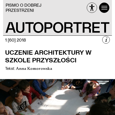
PISMO O DOBREJ
PRZESTRZENI
i
1 [60] 2018
1 [60] 2018
UCZENIE ARCHITEKTURY W
UCZENIE
SZKOLE PRZYSZŁOŚCI
ARCHITEKTURY
Tekst
:
Anna Komorowska
Więcej