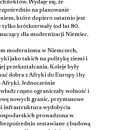
hitektów. Wydaje się, że
bezpośrednio na planowanie
niem, które dopiero ostatnio jest
 tylko krótkotrwały (od lat 80.
znaczący dla modernizacji Niemiec.
ktom modernizmu w Niemczech,
ki jako takich na politykę ziemi i
jej przekształcania. Koleje były
ać dobra z Afryki do Europy i by
 Afryki. Jednocześnie
władz często ograniczały wolność i
dowę nowych granic, przymusowe
i infrastruktura wydobycia
gospodarskich prowadzona w
 bezpośrednio zestawiane z budową