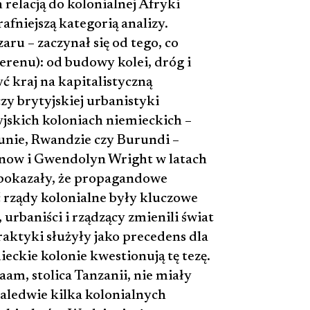
 relacją do kolonialnej Afryki
afniejszą kategorią analizy.
aru – zaczynał się od tego, co
terenu): od budowy kolei, dróg i
ć kraj na kapitalistyczną
zy brytyjskiej urbanistyki
jskich koloniach niemieckich –
runie, Rwandzie czy Burundi –
inow i Gwendolyn Wright w latach
 pokazały, że propagandowe
 rządy kolonialne były kluczowe
urbaniści i rządzący zmienili świat
raktyki służyły jako precedens dla
eckie kolonie kwestionują tę tezę.
aam, stolica Tanzanii, nie miały
aledwie kilka kolonialnych