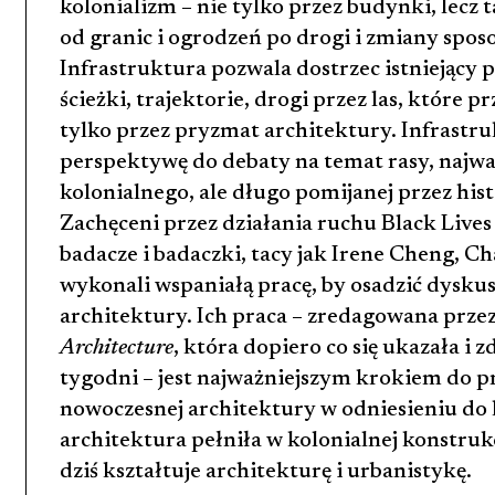
kolonializm – nie tylko przez budynki, lecz 
od granic i ogrodzeń po drogi i zmiany spo
Infrastruktura pozwala dostrzec istniejący 
ścieżki, trajektorie, drogi przez las, które
tylko przez pryzmat architektury. Infrastr
perspektywę do debaty na temat rasy, najważ
kolonialnego, ale długo pomijanej przez hist
Zachęceni przez działania ruchu Black Lives 
badacze i badaczki, tacy jak Irene Cheng, Cha
wykonali wspaniałą pracę, by osadzić dyskusję
architektury. Ich praca – zredagowana prze
Architecture
, która dopiero co się ukazała i 
tygodni – jest najważniejszym krokiem do p
nowoczesnej architektury w odniesieniu do kw
architektura pełniła w kolonialnej konstrukc
dziś kształtuje architekturę i urbanistykę.