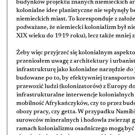
budynków projektu znanych niemieckich arc
kolonialne idee planistyczne nie wpłynęły 
niemieckich miast. To koresponduje z założe
podważane, że niemiecki kolonializm był nie
XIX wieku do 1919 roku), lecz także mniej 
Żeby więc przyjrzeć się kolonialnym aspe
przeniosłem uwagę z architektury i urbanisty
infrastrukturę jako kolonialne narzędzie do 
budowane po to, by efektywniej transportow
przewozić ludzi (kolonizatorów) z Europy do
infrastrukturalne interwencje kolonialnych 
mobilność Afrykańczyków, czy to przez bu
obozy pracy, czy getta. W przypadku Namibi
surowców mineralnych i hodowla zwierząt 
ramach kolonializmu osadniczego mogą być