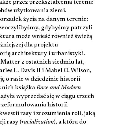
także przez przekształcenia terenu:
sobów użytkowania ziemi.
porządek życia na danym terenie:
 przeoczylibyśmy, gdybyśmy patrzyli
uktura może wnieść również świeżą
niejszej dla projektu
orię architektury i urbanistyki.
Matter z ostatnich siedmiu lat,
rles L. Davis II i Mabel O. Wilson,
 o rasie w dziedzinie historii
z nich książka
Race and Modern
zdążyła wyprzedać się w ciągu trzech
rzeformułowania historii
estii rasy i zrozumienia roli, jaką
ji rasy (
racialization
), a która do