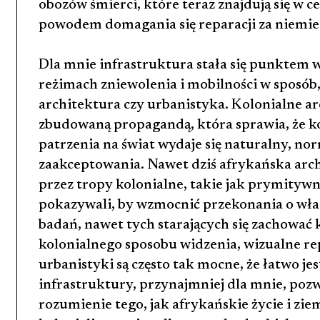
obozów śmierci, które teraz znajdują się w c
powodem domagania się reparacji za niemiec
Dla mnie infrastruktura stała się punktem w
reżimach zniewolenia i mobilności w sposób
architektura czy urbanistyka. Kolonialne ar
zbudowaną propagandą, która sprawia, że ko
patrzenia na świat wydaje się naturalny, no
zaakceptowania. Nawet dziś afrykańska arch
przez tropy kolonialne, takie jak prymityw
pokazywali, by wzmocnić przekonania o wła
badań, nawet tych starających się zachować
kolonialnego sposobu widzenia, wizualne re
urbanistyki są często tak mocne, że łatwo jes
infrastruktury, przynajmniej dla mnie, pozw
rozumienie tego, jak afrykańskie życie i zie