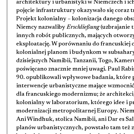
architektury i urbanistyki w Niemczech i ich
pojęcie infrastruktury okazywało się coraz tr
Projekt kolonialny – kolonizacja danego obsz
Niemcy nazwaliby
Erschließung
(uzbrajanie 
innych robót publicznych, mających otworzy
eksploatację. W porównaniu do francuskiej c
kolonialnej planom i budynkom w subsahary
dzisiejszych Namibii, Tanzanii, Togo, Kame
poświęcano znacznie mniej uwagi. Paul Rab
90. opublikowali wpływowe badania, które
interwencje urbanistyczne mające wzmocnić
dla francuskiego modernizmu; że architekci, 
kolonialny w laboratorium, którego idee i p
modernizacji metropolitarnej Europy. Niemi
Ani Windhuk, stolica Namibii, ani Dar es Sal
planów urbanistycznych, powstało tam też z