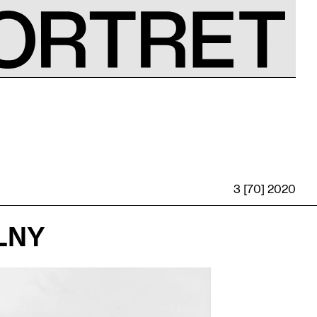
3 [70] 2020
LNY