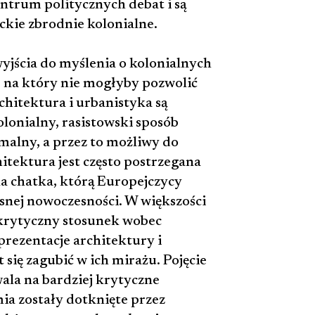
entrum politycznych debat i są
kie zbrodnie kolonialne.
yjścia do myślenia o kolonialnych
, na który nie mogłyby pozwolić
chitektura i urbanistyka są
lonialny, rasistowski sposób
rmalny, a przez to możliwy do
itektura jest często postrzegana
na chatka, którą Europejczycy
snej nowoczesności. W większości
 krytyczny stosunek wobec
prezentacje architektury i
t się zagubić w ich mirażu. Pojęcie
ala na bardziej krytyczne
mia zostały dotknięte przez