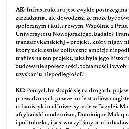
AK:
Infrastruktura jest zwykle postrzegana
zarządzania, ale dowodzisz, że może być ró
społecznym i kulturowym. Wspólnie z Pritą 
Uniwersytetu Nowojorskiego, badałeś Trans
transafrykańskich] – projekt, który nigdy ni
który ucieleśniał polityczne ambicje niepod
trafiłeś na ten projekt, jaka była jego histor
budowanie społeczności, tożsamości i wyobr
uzyskaniu niepodległości?
KC:
Pomysł, by skupić się na drogach, pojaw
prowadzonych przeze mnie studiów magister
urbanistyki na Uniwersytecie w Bazylei. Ma
afrykański modernizm, Dominique Malaquais
i politolożka, i ja stworzyliśmy studio bada